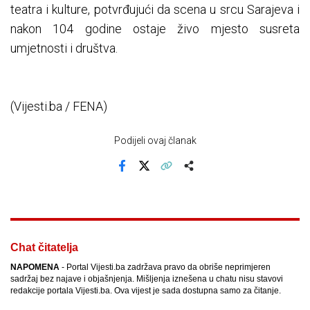
teatra i kulture, potvrđujući da scena u srcu Sarajeva i
nakon 104 godine ostaje živo mjesto susreta
umjetnosti i društva.
(Vijesti.ba / FENA)
Podijeli ovaj članak
Facebook
X
Kopiraj link
Više
Chat čitatelja
NAPOMENA
- Portal Vijesti.ba zadržava pravo da obriše neprimjeren
sadržaj bez najave i objašnjenja. Mišljenja iznešena u chatu nisu stavovi
redakcije portala Vijesti.ba. Ova vijest je sada dostupna samo za čitanje.