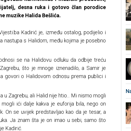
rijatelj, desna ruka i gotovo član porodice
e muzike Halida Bešlića.
esti.ba Kadirić je, između ostalog, podijelio i
 sa nastupa s Halidom, među kojima je posebno
 odnosi se na Halidovu odluku da odbije treću
Zagrebu, što je mnoge iznenadilo, a Samir je
oja govori o Halidovom odnosu prema publici i
Na
 u Zagrebu, ali Halid nije htio... Mi nismo mogli
t' mogli ići dalje kakva je euforija bila, nego on
ek. On se uvijek predstavljao kao da je tesar, a
uka. Ja znam šta je on imao u sebi, samo što
je Kadirić.