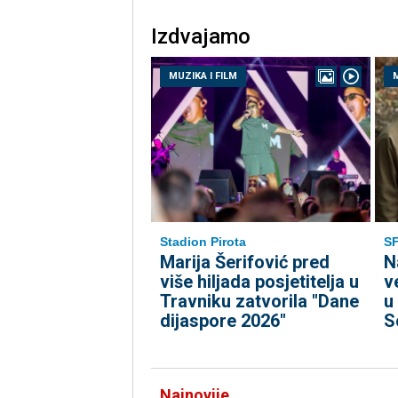
Izdvajamo
MUZIKA I FILM
M
Stadion Pirota
S
Marija Šerifović pred
N
više hiljada posjetitelja u
v
Travniku zatvorila "Dane
u
dijaspore 2026"
S
Najnovije