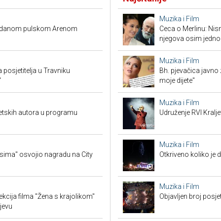
Muzika i Film
prodanom pulskom Arenom
Ceca o Merlinu: Nism
njegova osim jedno
Muzika i Film
a posjetitelja u Travniku
Bh. pjevačica javno z
"
moje dijete"
Muzika i Film
jetskih autora u programu
Udruženje RVI Kralj
Muzika i Film
sima" osvojio nagradu na City
Otkriveno koliko je 
Muzika i Film
ekcija filma "Žena s krajolikom"
Objavljen broj posj
jevu