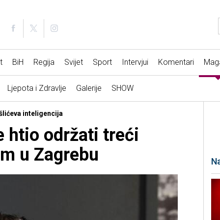
t
BiH
Regija
Svijet
Sport
Intervjui
Komentari
Mag
Ljepota i Zdravlje
Galerije
SHOW
šlićeva inteligencija
 htio održati treći
om u Zagrebu
Na