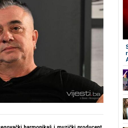
cegovački harmonikaš i muzički producent,