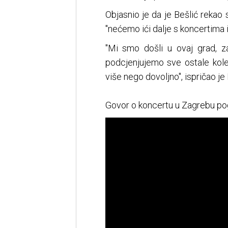
Objasnio je da je Bešlić rek
"nećemo ići dalje s koncertima i 
"Mi smo došli u ovaj grad, za
podcjenjujemo sve ostale kole
više nego dovoljno", ispričao j
Govor o koncertu u Zagrebu pog