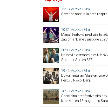
13:18
Muzika i Film
Severina nastupila pred ras
10:31
Muzika i Film
Marija Šerifović pred više hiljad
zatvorila "Dane dijaspore 2026
20:00
Muzika i Film
Najnovija ostvarenja velikih sv
Summer Screen SFF-a
19:45
Muzika i Film
Dokumentarac "Bulevar Ivice O
Festu u Niškoj Banji
16:10
Muzika i Film
Specijalna predfestivalska proj
Ivice Matića 13. augusta u Sara