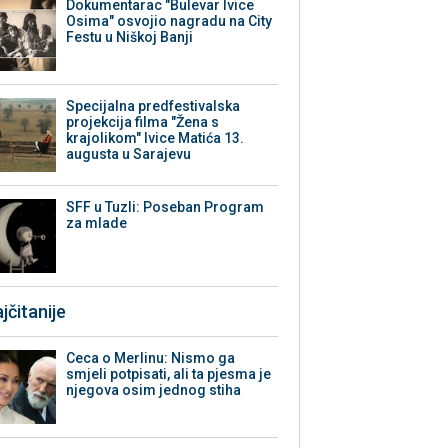
Dokumentarac "Bulevar Ivice
Osima" osvojio nagradu na City
Festu u Niškoj Banji
Specijalna predfestivalska
projekcija filma "Žena s
krajolikom" Ivice Matića 13.
augusta u Sarajevu
SFF u Tuzli: Poseban Program
za mlade
jčitanije
Ceca o Merlinu: Nismo ga
smjeli potpisati, ali ta pjesma je
njegova osim jednog stiha