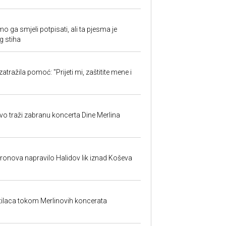
o ga smjeli potpisati, ali ta pjesma je
g stiha
atražila pomoć: "Prijeti mi, zaštitite mene i
evo traži zabranu koncerta Dine Merlina
dronova napravilo Halidov lik iznad Koševa
etilaca tokom Merlinovih koncerata