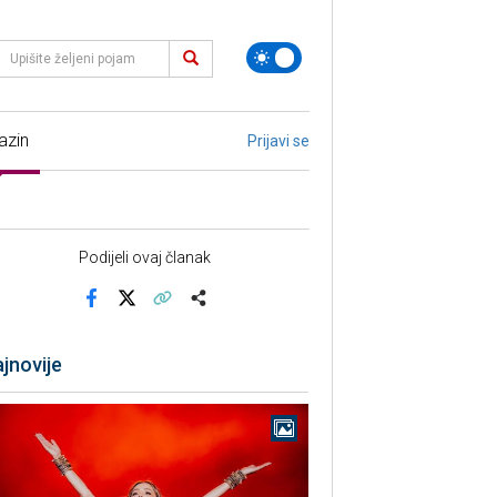
azin
Prijavi se
Podijeli ovaj članak
Facebook
X
Kopiraj link
Više
jnovije