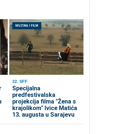
MUZIKA I FILM
32. SFF
r
Specijalna
predfestivalska
u
projekcija filma "Žena s
krajolikom" Ivice Matića
13. augusta u Sarajevu