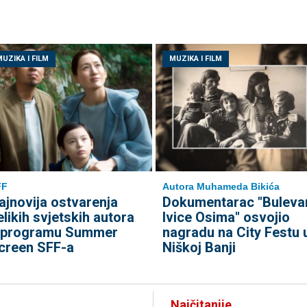
UZIKA I FILM
MUZIKA I FILM
FF
Autora Muhameda Bikića
ajnovija ostvarenja
Dokumentarac "Buleva
elikih svjetskih autora
Ivice Osima" osvojio
 programu Summer
nagradu na City Festu 
creen SFF-a
Niškoj Banji
Najčitanije