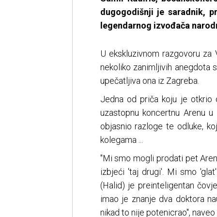
dugogodišnji je saradnik, p
legendarnog izvođača narodn
U ekskluzivnom razgovoru za Vij
nekoliko zanimljivih anegdota
upečatljiva ona iz Zagreba.
Jedna od priča koju je otkrio
uzastopnu koncertnu Arenu u 
objasnio razloge te odluke, k
kolegama ...
"Mi smo mogli prodati pet Arena
izbjeći 'taj drugi'. Mi smo 'gla
(Halid) je preinteligentan čovj
imao je znanje dva doktora na
nikad to nije potenicrao", naveo 