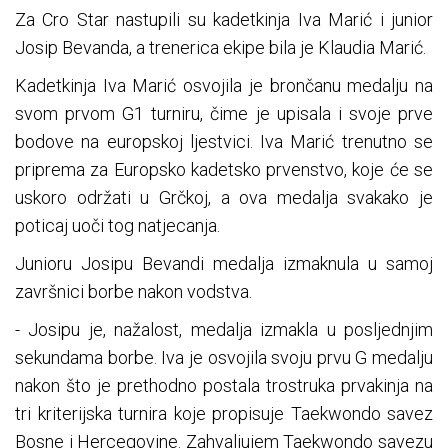
Za Cro Star nastupili su kadetkinja Iva Marić i junior
Josip Bevanda, a trenerica ekipe bila je Klaudia Marić.
Kadetkinja Iva Marić osvojila je brončanu medalju na
svom prvom G1 turniru, čime je upisala i svoje prve
bodove na europskoj ljestvici. Iva Marić trenutno se
priprema za Europsko kadetsko prvenstvo, koje će se
uskoro održati u Grčkoj, a ova medalja svakako je
poticaj uoči tog natjecanja.
Junioru Josipu Bevandi medalja izmaknula u samoj
završnici borbe nakon vodstva.
- Josipu je, nažalost, medalja izmakla u posljednjim
sekundama borbe. Iva je osvojila svoju prvu G medalju
nakon što je prethodno postala trostruka prvakinja na
tri kriterijska turnira koje propisuje Taekwondo savez
Bosne i Hercegovine. Zahvaljujem Taekwondo savezu