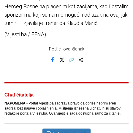
Herceg Bosne na plaćenim kotizacijama, kao i ostalim
sponzorima koji su nam omogućili odlazak na ovaj jaki
turnir – izjavila je trenerica Klaudia Marić.
(Vijesti.ba / FENA)
Podijeli ovaj članak
Facebook
X
Kopiraj link
Više
Chat čitatelja
NAPOMENA
- Portal Vijesti.ba zadržava pravo da obriše neprimjeren
sadržaj bez najave i objašnjenja. Mišljenja iznešena u chatu nisu stavovi
redakcije portala Vijesti.ba. Ova vijest je sada dostupna samo za čitanje.