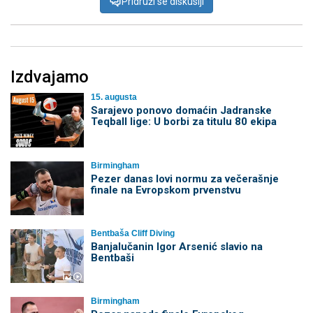
Pridruži se diskusiji
Izdvajamo
15. augusta
Sarajevo ponovo domaćin Jadranske
Teqball lige: U borbi za titulu 80 ekipa
Birmingham
Pezer danas lovi normu za večerašnje
finale na Evropskom prvenstvu
Bentbaša Cliff Diving
Banjalučanin Igor Arsenić slavio na
Bentbaši
Birmingham