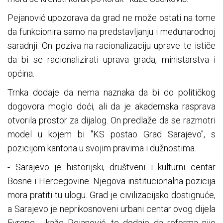
Pejanović upozorava da grad ne može ostati na tome
da funkcionira samo na predstavljanju i međunarodnoj
saradnji. On poziva na racionalizaciju uprave te ističe
da bi se racionalizirati uprava grada, ministarstva i
općina.
Trnka dodaje da nema naznaka da bi do političkog
dogovora moglo doći, ali da je akademska rasprava
otvorila prostor za dijalog. On predlaže da se razmotri
model u kojem bi "KS postao Grad Sarajevo", s
pozicijom kantona u svojim pravima i dužnostima.
- Sarajevo je historijski, društveni i kulturni centar
Bosne i Hercegovine. Njegova institucionalna pozicija
mora pratiti tu ulogu. Grad je civilizacijsko dostignuće,
a Sarajevo je neprikosnoveni urbani centar ovog dijela
Evrope - kaže Pejanović, te dodaje da reforma nije