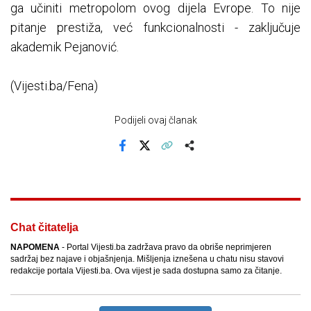
ga učiniti metropolom ovog dijela Evrope. To nije
pitanje prestiža, već funkcionalnosti - zaključuje
akademik Pejanović.
(Vijesti.ba/Fena)
Podijeli ovaj članak
Facebook
X
Kopiraj link
Više
Chat čitatelja
NAPOMENA
- Portal Vijesti.ba zadržava pravo da obriše neprimjeren
sadržaj bez najave i objašnjenja. Mišljenja iznešena u chatu nisu stavovi
redakcije portala Vijesti.ba. Ova vijest je sada dostupna samo za čitanje.