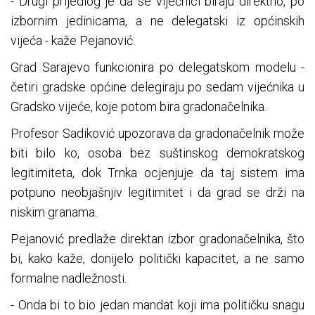
- Drugi prijedlog je da se vijećnici biraju direktno, po
izbornim jedinicama, a ne delegatski iz općinskih
vijeća - kaže Pejanović.
Grad Sarajevo funkcionira po delegatskom modelu -
četiri gradske općine delegiraju po sedam vijećnika u
Gradsko vijeće, koje potom bira gradonačelnika.
Profesor Sadiković upozorava da gradonačelnik može
biti bilo ko, osoba bez suštinskog demokratskog
legitimiteta, dok Trnka ocjenjuje da taj sistem ima
potpuno neobjašnjiv legitimitet i da grad se drži na
niskim granama.
Pejanović predlaže direktan izbor gradonačelnika, što
bi, kako kaže, donijelo politički kapacitet, a ne samo
formalne nadležnosti.
- Onda bi to bio jedan mandat koji ima političku snagu