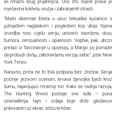
ali mračni krug prijateljica. Ono što slijedi prava je
mješavina koktela, oružja i zabranjenih strasti.
“Malin Akerman blista u ulozi teksaške kućanice s
južnjačkim naglaskom i pogledom koji ubija. Njena
izvedba nosi cijelu seriju, unoseći savršenu dozu
humora, senzualnosti i opasnosti. Sophie, pak, ubrzo
prelazi iz fascinacije u opsesiju, a Margo joj pomaže
da probudi divlju, zaboravljenu verziju sebe”, piše New
York Times.
Naravno, priča ne bi bila potpuna bez zločina. Serija
počinje jezivom scenom, krvava djevojka bježi kroz
šumu, najavljujući mračniji ton. Kako se radnja razvija,
The Hunting Wives postaje sve luđa – puna
iznenađenja, tajni i izdaja koje drže gledaoce
prikovanim uz ekran, ističu kritičari.