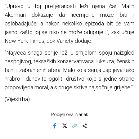
“Upravo u toj pretjeranosti leži njena čar. Malin
Akerman dokazuje da licemjerje može biti i
oslobađajuće, a nakon nekoliko epizoda bit će vam
jasno zašto joj se niko ne može oduprijeti”, zaključuje
New York Times, dok Variety dodaje:
“Najveća snaga serije leži u smjelom spoju naizgled
nespojivog, teksaških konzervativaca, luksuza, ženskih
tajni i zabranjenih afera. Malo koja serija uspijeva tako
hrabro i duhovito ogoliti društvo koje s jedne strane
propovijeda moral, a s druge skriva najsočnije grijehe.”
(Vijesti.ba)
Podijeli ovaj članak
Facebook
X
Kopiraj link
Više