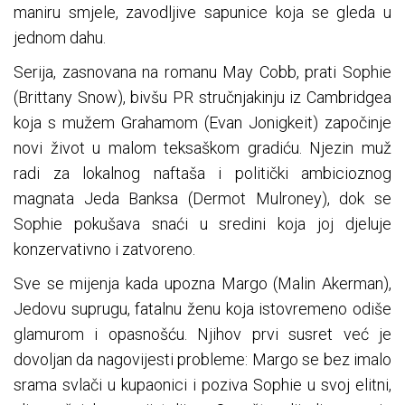
maniru smjele, zavodljive sapunice koja se gleda u
jednom dahu.
Serija, zasnovana na romanu May Cobb, prati Sophie
(Brittany Snow), bivšu PR stručnjakinju iz Cambridgea
koja s mužem Grahamom (Evan Jonigkeit) započinje
novi život u malom teksaškom gradiću. Njezin muž
radi za lokalnog naftaša i politički ambicioznog
magnata Jeda Banksa (Dermot Mulroney), dok se
Sophie pokušava snaći u sredini koja joj djeluje
konzervativno i zatvoreno.
Sve se mijenja kada upozna Margo (Malin Akerman),
Jedovu suprugu, fatalnu ženu koja istovremeno odiše
glamurom i opasnošću. Njihov prvi susret već je
dovoljan da nagovijesti probleme: Margo se bez imalo
srama svlači u kupaonici i poziva Sophie u svoj elitni,