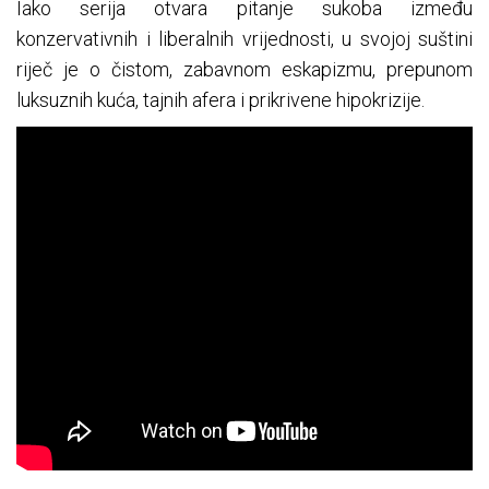
Iako serija otvara pitanje sukoba između
konzervativnih i liberalnih vrijednosti, u svojoj suštini
riječ je o čistom, zabavnom eskapizmu, prepunom
luksuznih kuća, tajnih afera i prikrivene hipokrizije.