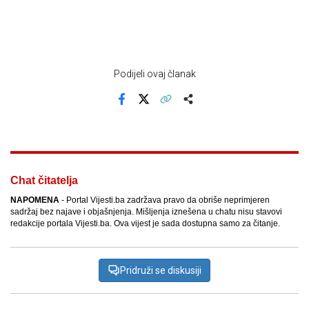
Podijeli ovaj članak
Facebook
X
Kopiraj link
Više
Chat čitatelja
NAPOMENA
- Portal Vijesti.ba zadržava pravo da obriše neprimjeren
sadržaj bez najave i objašnjenja. Mišljenja iznešena u chatu nisu stavovi
redakcije portala Vijesti.ba. Ova vijest je sada dostupna samo za čitanje.
Pridruži se diskusiji