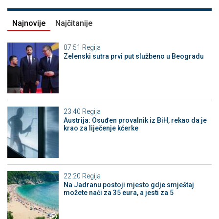
Najnovije
Najčitanije
07:51
Regija
Zelenski sutra prvi put službeno u Beogradu
23:40
Regija
Austrija: Osuđen provalnik iz BiH, rekao da je
krao za liječenje kćerke
22:20
Regija
Na Jadranu postoji mjesto gdje smještaj
možete naći za 35 eura, a jesti za 5