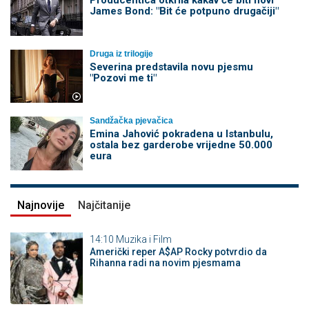
James Bond: "Bit će potpuno drugačiji"
Druga iz trilogije
Severina predstavila novu pjesmu
"Pozovi me ti"
Sandžačka pjevačica
Emina Jahović pokradena u Istanbulu,
ostala bez garderobe vrijedne 50.000
eura
Najnovije
Najčitanije
14:10
Muzika i Film
Američki reper A$AP Rocky potvrdio da
Rihanna radi na novim pjesmama