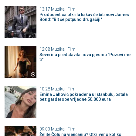
13:17
Muzika i Film
Producentica otkrila kakav će biti novi James
Bond: "Bit će potpuno drugačiji"
12:08
Muzika i Film
Severina predstavila novu pjesmu "Pozovi me
ti"
10:28
Muzika i Film
Emina Jahović pokradena u Istanbulu, ostala
bez garderobe vrijedne 50.000 eura
09:00
Muzika i Film
Želite Čolu na vjenčanju? Otkriveno koliko