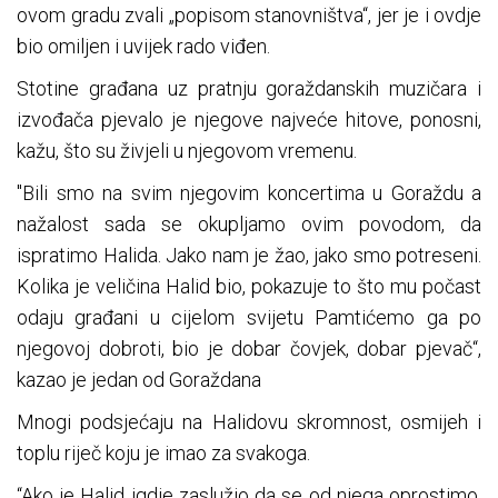
ovom gradu zvali „popisom stanovništva“, jer je i ovdje
bio omiljen i uvijek rado viđen.
Stotine građana uz pratnju goraždanskih muzičara i
izvođača pjevalo je njegove najveće hitove, ponosni,
kažu, što su živjeli u njegovom vremenu.
"Bili smo na svim njegovim koncertima u Goraždu a
nažalost sada se okupljamo ovim povodom, da
ispratimo Halida. Jako nam je žao, jako smo potreseni.
Kolika je veličina Halid bio, pokazuje to što mu počast
odaju građani u cijelom svijetu Pamtićemo ga po
njegovoj dobroti, bio je dobar čovjek, dobar pjevač“,
kazao je jedan od Goraždana
Mnogi podsjećaju na Halidovu skromnost, osmijeh i
toplu riječ koju je imao za svakoga.
“Ako je Halid igdje zaslužio da se od njega oprostimo,