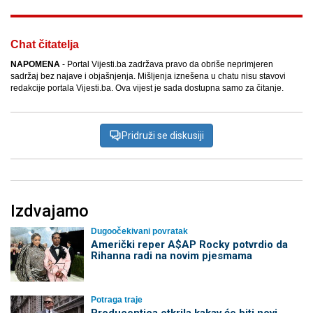
Chat čitatelja
NAPOMENA
- Portal Vijesti.ba zadržava pravo da obriše neprimjeren
sadržaj bez najave i objašnjenja. Mišljenja iznešena u chatu nisu stavovi
redakcije portala Vijesti.ba. Ova vijest je sada dostupna samo za čitanje.
Pridruži se diskusiji
Izdvajamo
Dugoočekivani povratak
Američki reper A$AP Rocky potvrdio da
Rihanna radi na novim pjesmama
Potraga traje
Producentica otkrila kakav će biti novi