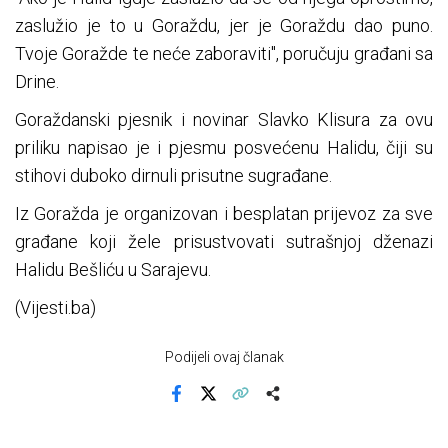
zaslužio je to u Goraždu, jer je Goraždu dao puno.
Tvoje Goražde te neće zaboraviti", poručuju građani sa
Drine.
Goraždanski pjesnik i novinar Slavko Klisura za ovu
priliku napisao je i pjesmu posvećenu Halidu, čiji su
stihovi duboko dirnuli prisutne sugrađane.
Iz Goražda je organizovan i besplatan prijevoz za sve
građane koji žele prisustvovati sutrašnjoj dženazi
Halidu Bešliću u Sarajevu.
(Vijesti.ba)
Podijeli ovaj članak
Facebook
X
Kopiraj link
Više