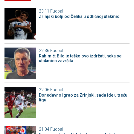
23:11
Fudbal
Zrinjski bolji od Čelika u odličnoj utakmici
22:36
Fudbal
Rahimić: Bilo je teško ovo izdržati, neka se
utakmica završila
22:06
Fudbal
Donedavno igrao za Zrinjski, sada ide u treću
ligu
21:04
Fudbal