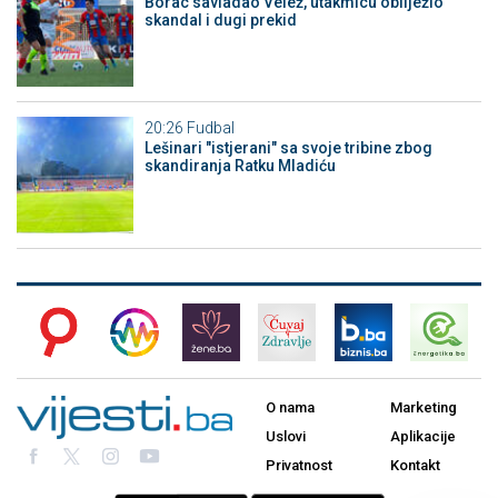
Borac savladao Velež, utakmicu obilježio
skandal i dugi prekid
20:26
Fudbal
Lešinari "istjerani" sa svoje tribine zbog
skandiranja Ratku Mladiću
O nama
Marketing
Uslovi
Aplikacije
Privatnost
Kontakt