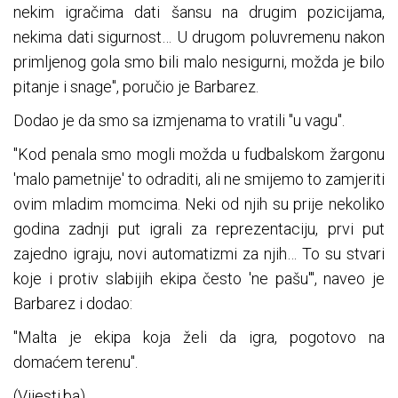
nekim igračima dati šansu na drugim pozicijama,
nekima dati sigurnost… U drugom poluvremenu nakon
primljenog gola smo bili malo nesigurni, možda je bilo
pitanje i snage", poručio je Barbarez.
Dodao je da smo sa izmjenama to vratili "u vagu".
"Kod penala smo mogli možda u fudbalskom žargonu
'malo pametnije' to odraditi, ali ne smijemo to zamjeriti
ovim mladim momcima. Neki od njih su prije nekoliko
godina zadnji put igrali za reprezentaciju, prvi put
zajedno igraju, novi automatizmi za njih… To su stvari
koje i protiv slabijih ekipa često 'ne pašu'", naveo je
Barbarez i dodao:
"Malta je ekipa koja želi da igra, pogotovo na
domaćem terenu".
(Vijesti.ba)