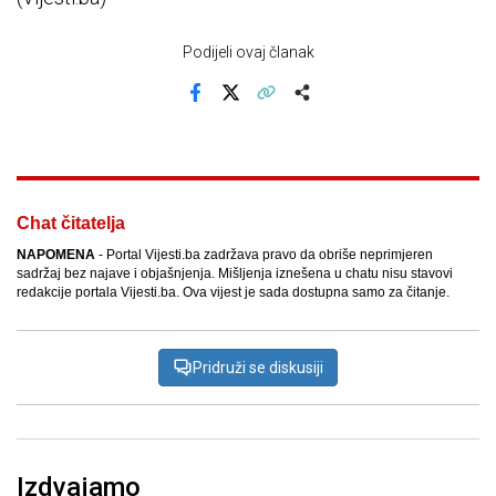
Podijeli ovaj članak
Facebook
X
Kopiraj link
Više
Chat čitatelja
NAPOMENA
- Portal Vijesti.ba zadržava pravo da obriše neprimjeren
sadržaj bez najave i objašnjenja. Mišljenja iznešena u chatu nisu stavovi
redakcije portala Vijesti.ba. Ova vijest je sada dostupna samo za čitanje.
Pridruži se diskusiji
Izdvajamo