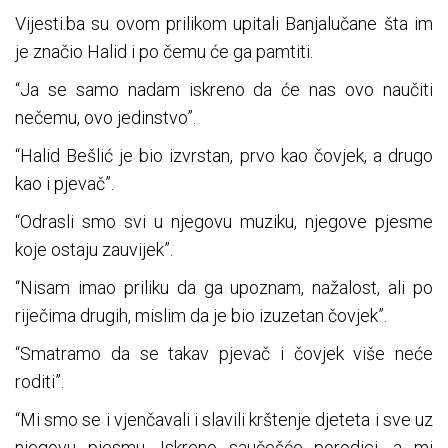
Vijesti.ba su ovom prilikom upitali Banjalučane šta im
je značio Halid i po čemu će ga pamtiti.
“Ja se samo nadam iskreno da će nas ovo naučiti
nečemu, ovo jedinstvo”.
“Halid Bešlić je bio izvrstan, prvo kao čovjek, a drugo
kao i pjevač”.
“Odrasli smo svi u njegovu muziku, njegove pjesme
koje ostaju zauvijek”.
“Nisam imao priliku da ga upoznam, nažalost, ali po
riječima drugih, mislim da je bio izuzetan čovjek”.
“Smatramo da se takav pjevač i čovjek više neće
roditi”.
“Mi smo se i vjenčavali i slavili krštenje djeteta i sve uz
njegovu pjesmu. Iskreno saučešće porodici, a mi