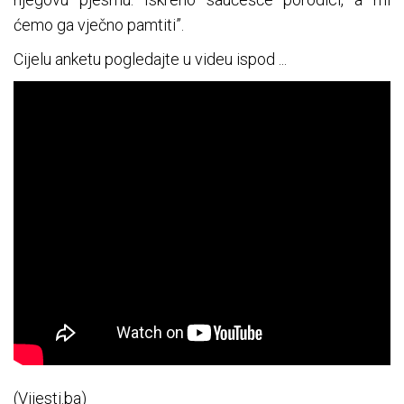
ćemo ga vječno pamtiti”.
Cijelu anketu pogledajte u videu ispod ...
(Vijesti.ba)