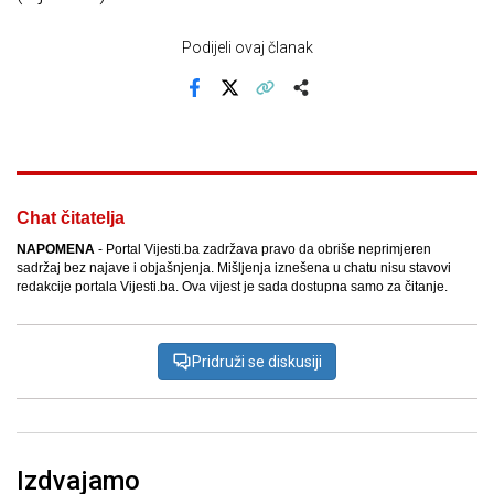
Podijeli ovaj članak
Facebook
X
Kopiraj link
Više
Chat čitatelja
NAPOMENA
- Portal Vijesti.ba zadržava pravo da obriše neprimjeren
sadržaj bez najave i objašnjenja. Mišljenja iznešena u chatu nisu stavovi
redakcije portala Vijesti.ba. Ova vijest je sada dostupna samo za čitanje.
Pridruži se diskusiji
Izdvajamo