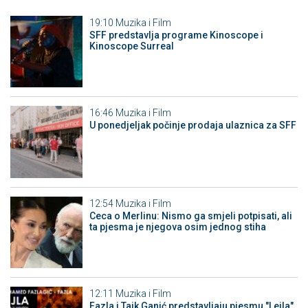
19:10
Muzika i Film
SFF predstavlja programe Kinoscope i
Kinoscope Surreal
16:46
Muzika i Film
U ponedjeljak počinje prodaja ulaznica za SFF
12:54
Muzika i Film
Ceca o Merlinu: Nismo ga smjeli potpisati, ali
ta pjesma je njegova osim jednog stiha
12:11
Muzika i Film
Fazla i Taik Ganić predstavljaju pjesmu "Lejla"