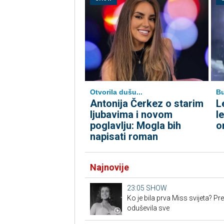
Otvorila dušu...
B
Antonija Čerkez o starim
L
ljubavima i novom
l
poglavlju: Mogla bih
o
napisati roman
Najnovije
23:05
SHOW
Ko je bila prva Miss svijeta? Pr
oduševila sve