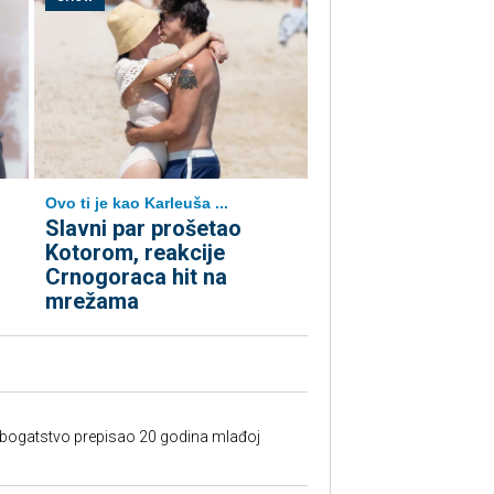
Ovo ti je kao Karleuša ...
Slavni par prošetao
Kotorom, reakcije
Crnogoraca hit na
mrežama
e bogatstvo prepisao 20 godina mlađoj