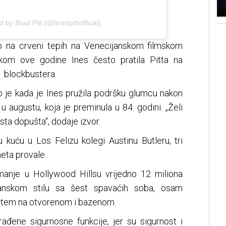
 by Brad Pitt (@bradpittofflcial)
ao na crveni tepih na Venecijanskom filmskom
tkom ove godine Ines često pratila Pitta na
1 blockbustera.
 je kada je Ines pružila podršku glumcu nakon
 augustu, koja je preminula u 84. godini. „Želi
ista dopušta“, dodaje izvor.
 kuću u Los Felizu kolegi Austinu Butleru, tri
meta provale.
anje u Hollywood Hillsu vrijedno 12 miliona
panskom stilu sa šest spavaćih soba, osam
ištem na otvorenom i bazenom.
đene sigurnosne funkcije, jer su sigurnost i