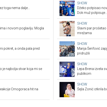
SHOW
ez toga nema dalje...
Džeko potpisao novi
Dok muž potpisuje..
SHOW
vima i novom poglavlju: Mogla
Slavni par prošetao
mrežama
SHOW
ni pokret, a onda pala pred
Marija Šerifović zapj
pridružili
SHOW
je najbolja stvar koja mi se
Lepa Brena izvela sv
publikom
SHOW
eakcije Crnogoraca hit na
Šejla Zonić otkrila 