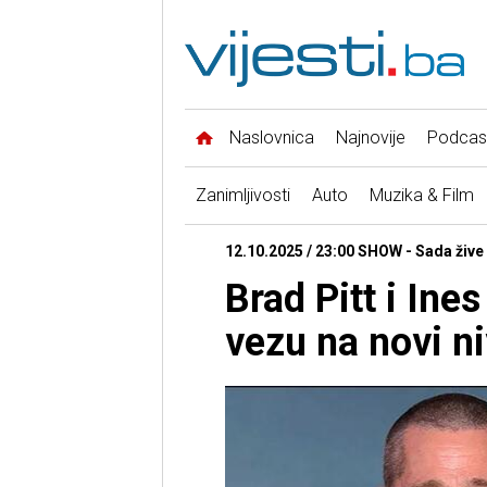
Naslovnica
Najnovije
Podcas
Zanimljivosti
Auto
Muzika & Film
12.10.2025 / 23:00 SHOW - Sada žive
Brad Pitt i Ine
vezu na novi n