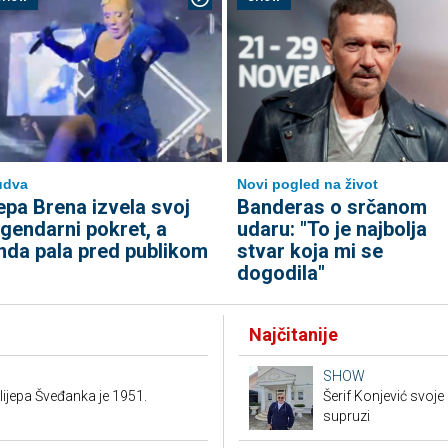
udva
Novi pogled na život
epa Brena izvela svoj
Banderas o srčanom
egendarni pokret, a
udaru: "To je najbolja
nda pala pred publikom
stvar koja mi se
dogodila"
Najčitanije
SHOW
elijepa Šveđanka je 1951.
Šerif Konjević svoj
supruzi