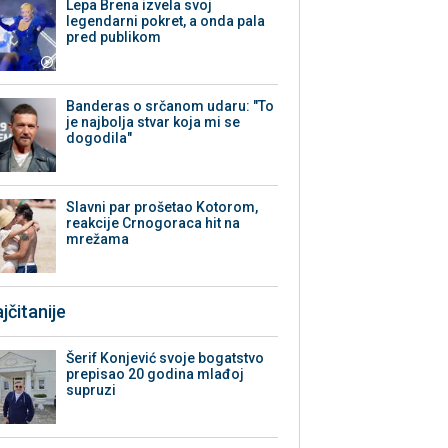
Lepa Brena izvela svoj
legendarni pokret, a onda pala
pred publikom
Banderas o srčanom udaru: "To
je najbolja stvar koja mi se
dogodila"
Slavni par prošetao Kotorom,
reakcije Crnogoraca hit na
mrežama
jčitanije
Šerif Konjević svoje bogatstvo
prepisao 20 godina mlađoj
supruzi