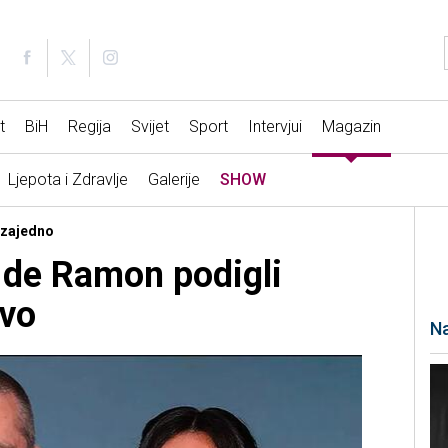
t
BiH
Regija
Svijet
Sport
Intervjui
Magazin
Ljepota i Zdravlje
Galerije
SHOW
 zajedno
s de Ramon podigli
ivo
Na