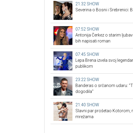
21:32
SHOW
Severina o Bosni i Srebrenici: B
07:52
SHOW
Antonija Čerkez o starim ljuba
bih napisati roman
07:45
SHOW
Lepa Brena izvela svoj legendar
publikom
23:22
SHOW
Banderas o srčanom udaru: "To 
dogodila"
21:40
SHOW
Slavni par prošetao Kotorom, r
mrežama