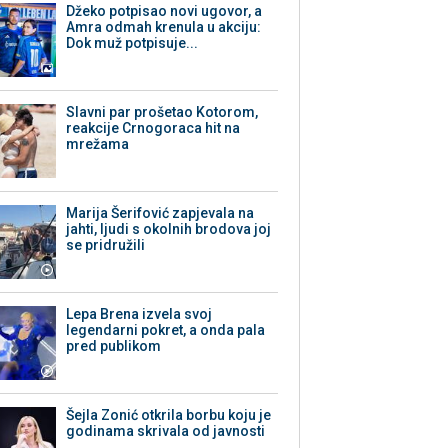
Džeko potpisao novi ugovor, a
Amra odmah krenula u akciju:
Dok muž potpisuje...
Slavni par prošetao Kotorom,
reakcije Crnogoraca hit na
mrežama
Marija Šerifović zapjevala na
jahti, ljudi s okolnih brodova joj
se pridružili
Lepa Brena izvela svoj
legendarni pokret, a onda pala
pred publikom
Šejla Zonić otkrila borbu koju je
godinama skrivala od javnosti