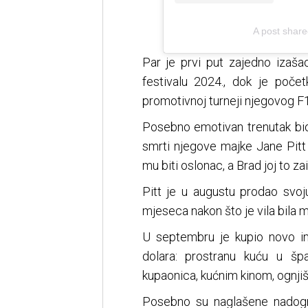
A post shared
Par je prvi put zajedno izaš
festivalu 2024., dok je poče
promotivnoj turneji njegovog F
Posebno emotivan trenutak bio
smrti njegove majke Jane Pitt u
mu biti oslonac, a Brad joj to za
Pitt je u augustu prodao svoju
mjeseca nakon što je vila bila 
U septembru je kupio novo im
dolara: prostranu kuću u š
kupaonica, kućnim kinom, ognj
Posebno su naglašene nadogra