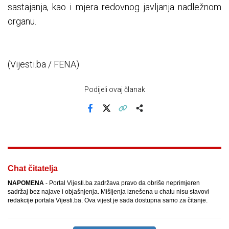
sastajanja, kao i mjera redovnog javljanja nadležnom
organu.
(Vijesti.ba / FENA)
Podijeli ovaj članak
Facebook
X
Kopiraj link
Više
Chat čitatelja
NAPOMENA
- Portal Vijesti.ba zadržava pravo da obriše neprimjeren
sadržaj bez najave i objašnjenja. Mišljenja iznešena u chatu nisu stavovi
redakcije portala Vijesti.ba. Ova vijest je sada dostupna samo za čitanje.