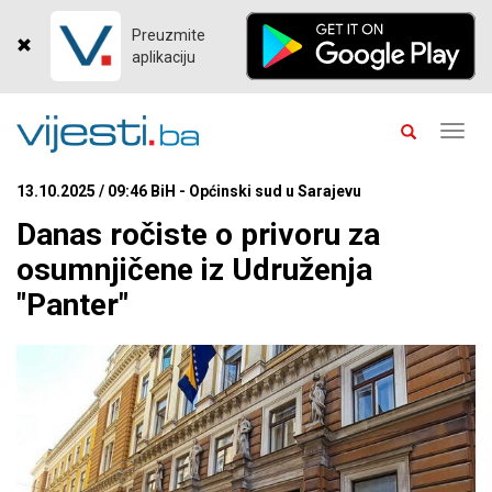
Preuzmite
aplikaciju
Toggl
navig
13.10.2025 / 09:46 BiH - Općinski sud u Sarajevu
Danas ročiste o privoru za
osumnjičene iz Udruženja
"Panter"