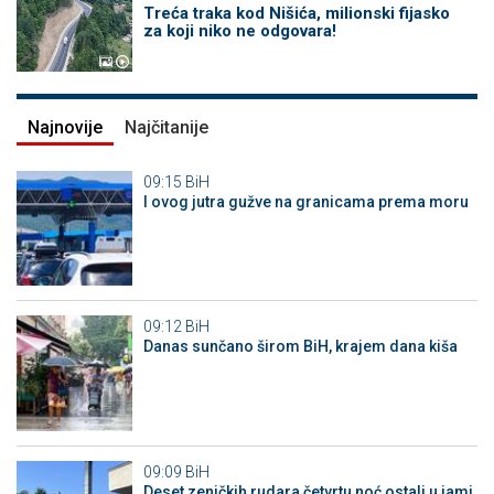
Treća traka kod Nišića, milionski fijasko
za koji niko ne odgovara!
Najnovije
Najčitanije
09:15
BiH
I ovog jutra gužve na granicama prema moru
09:12
BiH
Danas sunčano širom BiH, krajem dana kiša
09:09
BiH
Deset zeničkih rudara četvrtu noć ostali u jami