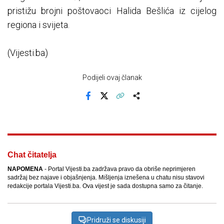
pristižu brojni poštovaoci Halida Bešlića iz cijelog
regiona i svijeta.
(Vijesti.ba)
Podijeli ovaj članak
Facebook
X
Kopiraj link
Više
Chat čitatelja
NAPOMENA
- Portal Vijesti.ba zadržava pravo da obriše neprimjeren
sadržaj bez najave i objašnjenja. Mišljenja iznešena u chatu nisu stavovi
redakcije portala Vijesti.ba. Ova vijest je sada dostupna samo za čitanje.
Pridruži se diskusiji