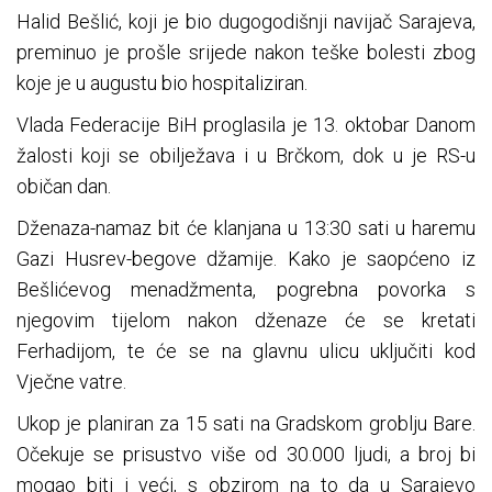
Halid Bešlić, koji je bio dugogodišnji navijač Sarajeva,
preminuo je prošle srijede nakon teške bolesti zbog
koje je u augustu bio hospitaliziran.
Vlada Federacije BiH proglasila je 13. oktobar Danom
žalosti koji se obilježava i u Brčkom, dok u je RS-u
običan dan.
Dženaza-namaz bit će klanjana u 13:30 sati u haremu
Gazi Husrev-begove džamije. Kako je saopćeno iz
Bešlićevog menadžmenta, pogrebna povorka s
njegovim tijelom nakon dženaze će se kretati
Ferhadijom, te će se na glavnu ulicu uključiti kod
Vječne vatre.
Ukop je planiran za 15 sati na Gradskom groblju Bare.
Očekuje se prisustvo više od 30.000 ljudi, a broj bi
mogao biti i veći, s obzirom na to da u Sarajevo