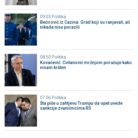
09:03
Politika
Bećirović iz Cazina: Grad koji su ranjavali, ali
nikada nisu porazili
08:50
Politika
Kovačević: Cvitanović mržnjom poručuje kako
nisam kršten
07:06
Politika
Šta piše u zahtjevu Trumpu da opet uvede
sankcije zvaničnicima RS