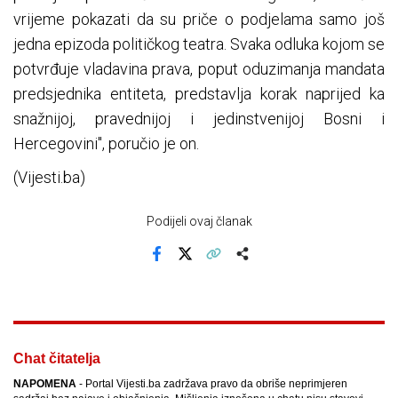
vrijeme pokazati da su priče o podjelama samo još
jedna epizoda političkog teatra. Svaka odluka kojom se
potvrđuje vladavina prava, poput oduzimanja mandata
predsjednika entiteta, predstavlja korak naprijed ka
snažnijoj, pravednijoj i jedinstvenijoj Bosni i
Hercegovini", poručio je on.
(Vijesti.ba)
Podijeli ovaj članak
Facebook
X
Kopiraj link
Više
Chat čitatelja
NAPOMENA
- Portal Vijesti.ba zadržava pravo da obriše neprimjeren