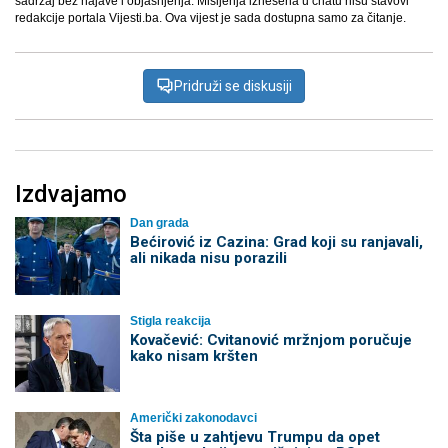
sadržaj bez najave i objašnjenja. Mišljenja iznešena u chatu nisu stavovi
redakcije portala Vijesti.ba. Ova vijest je sada dostupna samo za čitanje.
Pridruži se diskusiji
Izdvajamo
Dan grada
Bećirović iz Cazina: Grad koji su ranjavali,
ali nikada nisu porazili
Stigla reakcija
Kovačević: Cvitanović mržnjom poručuje
kako nisam kršten
Američki zakonodavci
Šta piše u zahtjevu Trumpu da opet