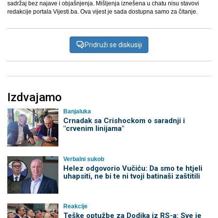
sadržaj bez najave i objašnjenja. Mišljenja iznešena u chatu nisu stavovi
redakcije portala Vijesti.ba. Ova vijest je sada dostupna samo za čitanje.
Pridruži se diskusiji
Izdvajamo
Banjaluka
Crnadak sa Crishockom o saradnji i
"crvenim linijama"
Verbalni sukob
Helez odgovorio Vučiću: Da smo te htjeli
uhapsiti, ne bi te ni tvoji batinaši zaštitili
Reakcije
Teške optužbe za Dodika iz RS-a: Sve je