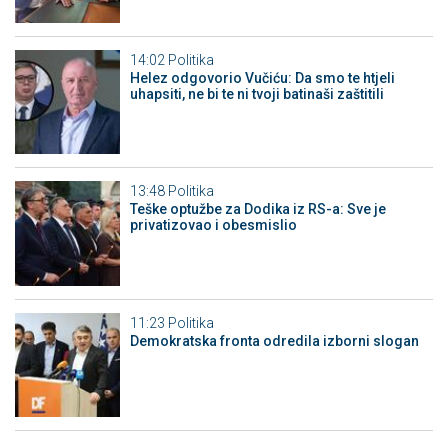
14:02
Politika
Helez odgovorio Vučiću: Da smo te htjeli
uhapsiti, ne bi te ni tvoji batinaši zaštitili
13:48
Politika
Teške optužbe za Dodika iz RS-a: Sve je
privatizovao i obesmislio
11:23
Politika
Demokratska fronta odredila izborni slogan