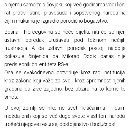
o njemu samom: o čovjeku koji već godinama vodi lični
rat protiv istine, pravosuđa i sopstvenog naroda na
čijim mukama je izgradio porodično bogatstvo.
Bosna i Hercegovina se neće dijeliti, niti će se njen
ustavni poredak urušavati pod težinom nečijih
frustracija. A da ustavni poredak postoji najbolje
dokazuje činjenica da Milorad Dodik danas nije
predsjednik bh. entiteta RS-a
Ona se svakodnevno potvrđuje kroz rad institucija,
kroz zakone koji važe za sve i kroz spremnost njenih
građana da žive zajedno, bez obzira na to kome to
smeta.
U ovoj zemlji se niko ne sveti 'kršćanima' – osim
možda onih koji se već dugo svete vlastitom narodu,
trošeći njegove resurse, dostojanstvo i budućnost.