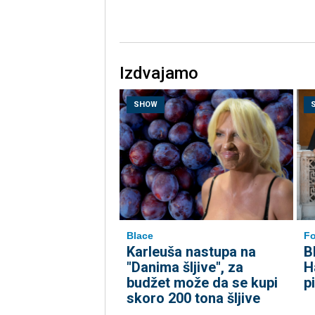
Izdvajamo
SHOW
Blace
Fo
Karleuša nastupa na
B
"Danima šljive", za
H
budžet može da se kupi
pi
skoro 200 tona šljive