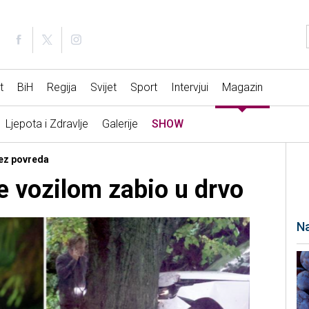
t
BiH
Regija
Svijet
Sport
Intervjui
Magazin
Ljepota i Zdravlje
Galerije
SHOW
ez povreda
e vozilom zabio u drvo
Na