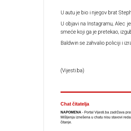
U autu je bio i njegov brat Step
U objavi na Instagramu, Alec je
smeće koji ga je pretekao, izgub
Baldwin se zahvalio policiji i iz
(Vijesti.ba)
Chat čitatelja
NAPOMENA
- Portal Vijesti.ba zadržava pr
Mišljenja iznešena u chatu nisu stavovi reda
čitanje.