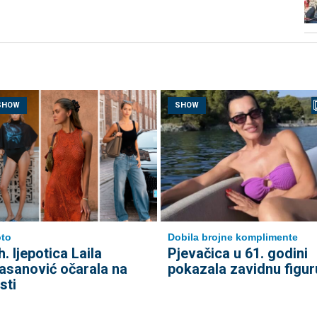
SHOW
SHOW
to
Dobila brojne komplimente
h. ljepotica Laila
Pjevačica u 61. godini
asanović očarala na
pokazala zavidnu figur
sti