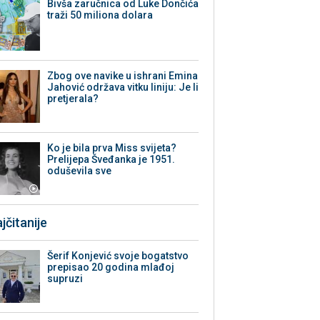
Bivša zaručnica od Luke Dončića
traži 50 miliona dolara
Zbog ove navike u ishrani Emina
Jahović održava vitku liniju: Je li
pretjerala?
Ko je bila prva Miss svijeta?
Prelijepa Šveđanka je 1951.
oduševila sve
jčitanije
Šerif Konjević svoje bogatstvo
prepisao 20 godina mlađoj
supruzi