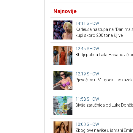
Najnovije
14:11
SHOW
Karleuša nastupa na "Danima šl
kupi skoro 200 tona šljive
12:45
SHOW
Bh. ljepotica Laila Hasanović oč
12:19
SHOW
Pjevačica u 61. godini pokazala
11:58
SHOW
Bivša zaručnica od Luke Dončić
10:00
SHOW
Zbog ove navike u ishrani Emina