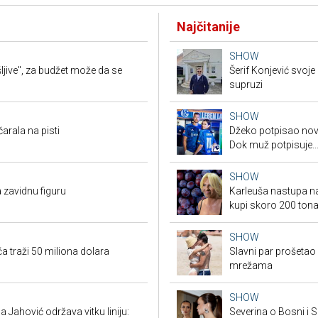
Najčitanije
SHOW
jive", za budžet može da se
Šerif Konjević svoj
supruzi
SHOW
arala na pisti
Džeko potpisao novi
Dok muž potpisuje..
SHOW
 zavidnu figuru
Karleuša nastupa na
kupi skoro 200 tona 
SHOW
a traži 50 miliona dolara
Slavni par prošetao
mrežama
SHOW
 Jahović održava vitku liniju:
Severina o Bosni i S