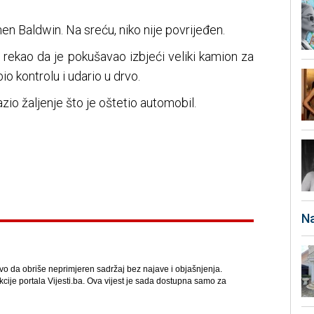
hen Baldwin. Na sreću, niko nije povrijeđen.
 rekao da je pokušavao izbjeći veliki kamion za
io kontrolu i udario u drvo.
razio žaljenje što je oštetio automobil.
Na
avo da obriše neprimjeren sadržaj bez najave i objašnjenja.
kcije portala Vijesti.ba. Ova vijest je sada dostupna samo za