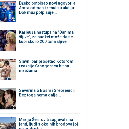
Džeko potpisao novi ugovor, a
Amra odmah krenula u akciju:
Dok muž potpisuje...
Karleuša nastupa na "Danima
šljive", za budžet može da se
kupi skoro 200 tona šljive
Slavni par prošetao Kotorom,
reakcije Crnogoraca hit na
mrežama
Severina o Bosni i Srebrenici:
Bez toga nema dalje...
Marija Šerifović zapjevala na
jahti, ljudi s okolnih brodova joj
se pridružili