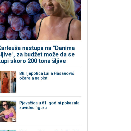
Karleuša nastupa na "Danima
šljive", za budžet može da se
kupi skoro 200 tona šljive
Bh. ljepotica Laila Hasanović
očarala na pisti
Pjevačica u 61. godini pokazala
zavidnu figuru