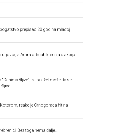
e bogatstvo prepisao 20 godina mlađoj
 ugovor, a Amra odmah krenula u akciju:
.
 "Danima šljive", za budžet može da se
šljive
 Kotorom, reakcije Crnogoraca hit na
rebrenici: Bez toga nema dalje...