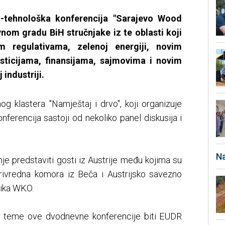
tehnološka konferencija "Sarajevo Wood
vnom gradu BiH stručnjake iz te oblasti koji
im regulativama, zelenoj energiji, novim
esticijama, finansijama, sajmovima i novim
 industriji.
og klastera "Namještaj i drvo", koji organizuje
onferencija sastoji od nekoliko panel diskusija i
Na
je predstaviti gosti iz Austrije među kojima su
privredna komora iz Beča i Austrijsko savezno
ika WKO.
ne teme ove dvodnevne konferencije biti EUDR