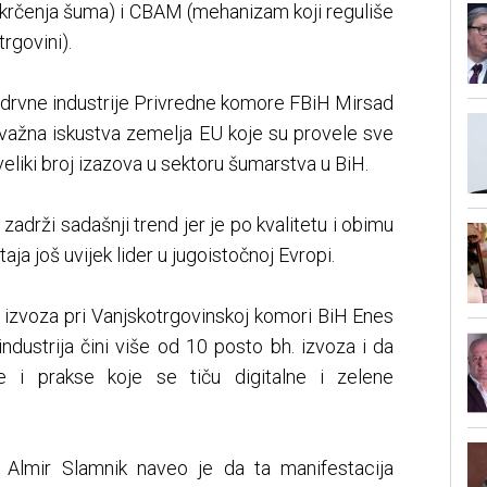
krčenja šuma) i CBAM (mehanizam koji reguliše
rgovini).
 drvne industrije Privredne komore FBiH Mirsad
 važna iskustva zemelja EU koje su provele sve
eliki broj izazova u sektoru šumarstva u BiH.
zadrži sadašnji trend jer je po kvalitetu i obimu
aja još uvijek lider u jugoistočnoj Evropi.
 izvoza pri Vanjskotrgovinskoj komori BiH Enes
industrija čini više od 10 posto bh. izvoza i da
ve i prakse koje se tiču digitalne i zelene
 Almir Slamnik naveo je da ta manifestacija