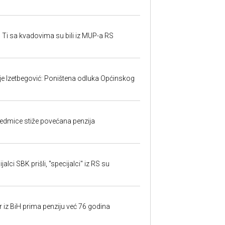
 Ti sa kvadovima su bili iz MUP-a RS
ije Izetbegović: Poništena odluka Općinskog
edmice stiže povećana penzija
alci SBK prišli, "specijalci" iz RS su
r iz BiH prima penziju već 76 godina