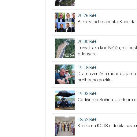
20:26
BiH
Bitka za pet mandata: Kandidat
20:00
BiH
Treća traka kod Nišića, milionsk
odgovara!
19:18
BiH
Drama zeničkih rudara: U jamu s
prethodno pozlilo
19:03
BiH
Godišnjica zločina: U jednom 
18:52
BiH
Klinika na KCUS-u dobila savr