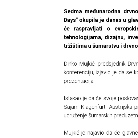
Sedma međunarodna drvno-
Days" okupila je danas u gla
će raspravljati o evropsk
tehnologijama, dizajnu, inv
tržištima u šumarstvu i drvnoj
Dinko Mujkić, predsjednik Drvn
konferenciju, izjavio je da se k
prezentacija.
Istakao je da će svoje poslovan
Sajam Klagenfurt, Austrijska 
udruženje šumarskih preduzetn
Mujkić je najavio da će glav