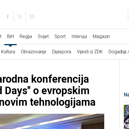
t
BiH
Regija
Svijet
Sport
Intervjui
Magazin
Kultura
Obrazovanje
Dijaspora
Vijesti iz ZDK
Događaji 
rodna konferencija
 Days" o evropskim
Na
 novim tehnologijama