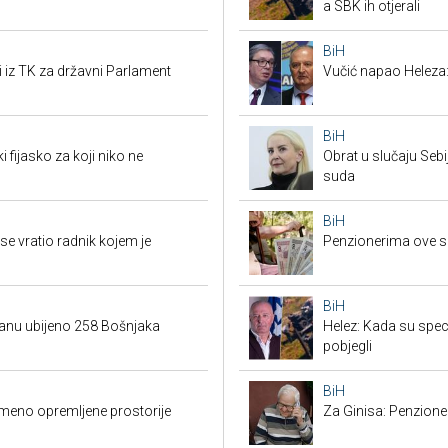
a SBK ih otjerali
BiH
i iz TK za državni Parlament
Vučić napao Heleza:
BiH
i fijasko za koji niko ne
Obrat u slučaju Seb
suda
BiH
e vratio radnik kojem je
Penzionerima ove s
BiH
danu ubijeno 258 Bošnjaka
Helez: Kada su specij
pobjegli
BiH
emeno opremljene prostorije
Za Ginisa: Penzione