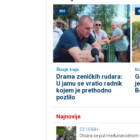
BIH
B
Štrajk traje
Ko
Drama zeničkih rudara:
G
U jamu se vratio radnik
j
kojem je prethodno
B
pozlilo
Najnovije
23:10
BiH
Otvara se put međunarodnom p