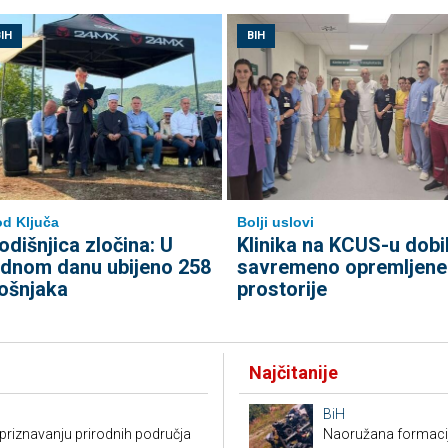
IH
BIH
d Ključa
Bolji uslovi
odišnjica zločina: U
Klinika na KCUS-u dobi
ednom danu ubijeno 258
savremeno opremljene
ošnjaka
prostorije
Najčitanije
BiH
riznavanju prirodnih područja
Naoružana formacija