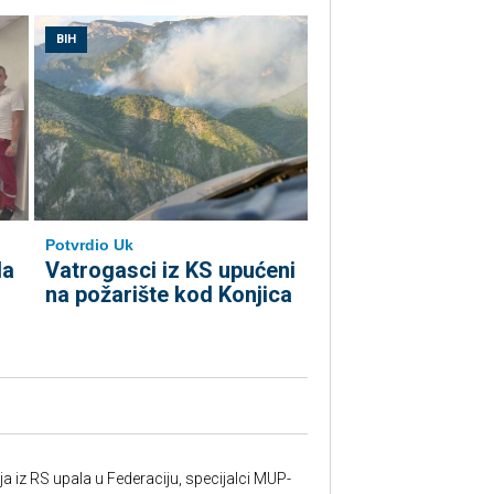
BIH
Potvrdio Uk
la
Vatrogasci iz KS upućeni
na požarište kod Konjica
 iz RS upala u Federaciju, specijalci MUP-