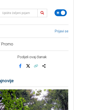
Prijavi se
/ Promo
Podijeli ovaj članak
Facebook
X
Kopiraj link
Više
jnovije