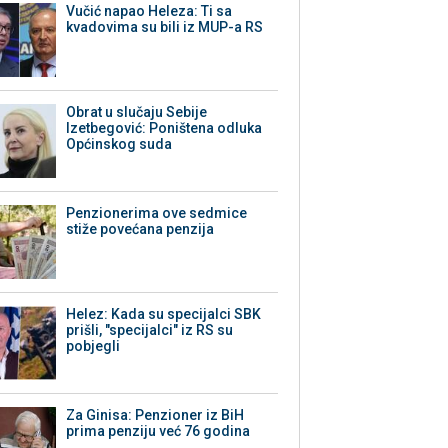
Vučić napao Heleza: Ti sa
kvadovima su bili iz MUP-a RS
Obrat u slučaju Sebije
Izetbegović: Poništena odluka
Općinskog suda
Penzionerima ove sedmice
stiže povećana penzija
Helez: Kada su specijalci SBK
prišli, "specijalci" iz RS su
pobjegli
Za Ginisa: Penzioner iz BiH
prima penziju već 76 godina