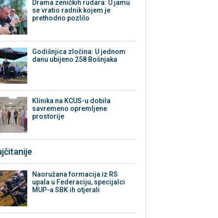
Drama zeničkih rudara: U jamu
se vratio radnik kojem je
prethodno pozlilo
Godišnjica zločina: U jednom
danu ubijeno 258 Bošnjaka
Klinika na KCUS-u dobila
savremeno opremljene
prostorije
jčitanije
Naoružana formacija iz RS
upala u Federaciju, specijalci
MUP-a SBK ih otjerali