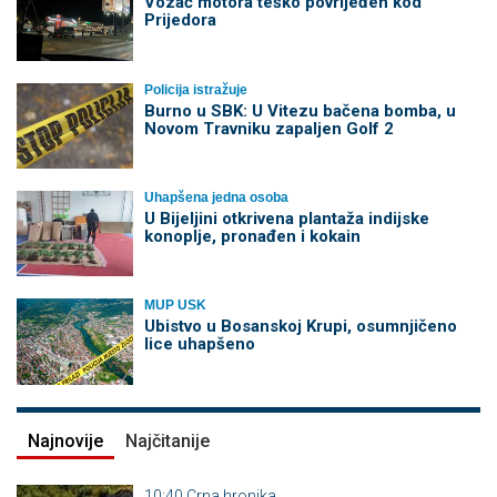
Vozač motora teško povrijeđen kod
Prijedora
Policija istražuje
Burno u SBK: U Vitezu bačena bomba, u
Novom Travniku zapaljen Golf 2
Uhapšena jedna osoba
​U Bijeljini otkrivena plantaža indijske
konoplje, pronađen i kokain
MUP USK
Ubistvo u Bosanskoj Krupi, osumnjičeno
lice uhapšeno
Najnovije
Najčitanije
10:40
Crna hronika