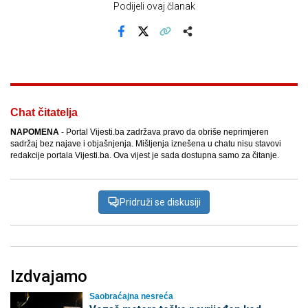
Podijeli ovaj članak
Facebook
X
Kopiraj link
Više
Chat čitatelja
NAPOMENA
- Portal Vijesti.ba zadržava pravo da obriše neprimjeren
sadržaj bez najave i objašnjenja. Mišljenja iznešena u chatu nisu stavovi
redakcije portala Vijesti.ba. Ova vijest je sada dostupna samo za čitanje.
Pridruži se diskusiji
Izdvajamo
Saobraćajna nesreća