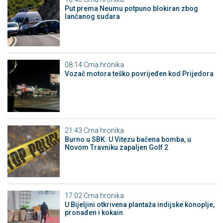
Put prema Neumu potpuno blokiran zbog
lančanog sudara
08:14
Crna hronika
Vozač motora teško povrijeđen kod Prijedora
21:43
Crna hronika
Burno u SBK: U Vitezu bačena bomba, u
Novom Travniku zapaljen Golf 2
17:02
Crna hronika
​U Bijeljini otkrivena plantaža indijske konoplje,
pronađen i kokain