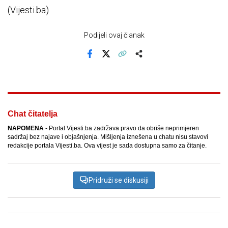
(Vijesti.ba)
Podijeli ovaj članak
Facebook
X
Kopiraj link
Više
Chat čitatelja
NAPOMENA
- Portal Vijesti.ba zadržava pravo da obriše neprimjeren
sadržaj bez najave i objašnjenja. Mišljenja iznešena u chatu nisu stavovi
redakcije portala Vijesti.ba. Ova vijest je sada dostupna samo za čitanje.
Pridruži se diskusiji