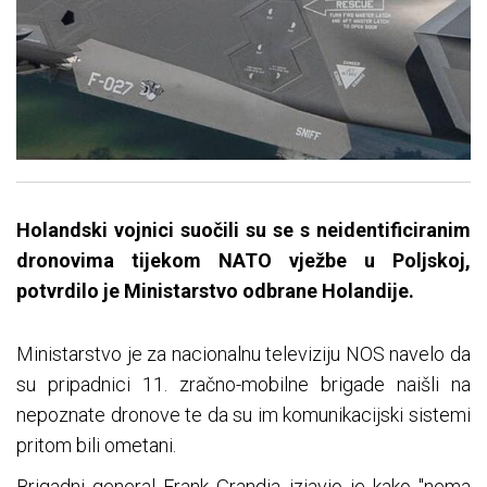
Holandski vojnici suočili su se s neidentificiranim
dronovima tijekom NATO vježbe u Poljskoj,
potvrdilo je Ministarstvo odbrane Holandije.
Ministarstvo je za nacionalnu televiziju NOS navelo da
su pripadnici 11. zračno-mobilne brigade naišli na
nepoznate dronove te da su im komunikacijski sistemi
pritom bili ometani.
Brigadni general Frank Grandia izjavio je kako "nema