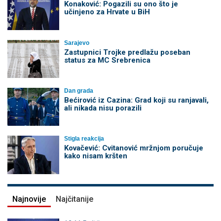
Konaković: Pogazili su ono što je
učinjeno za Hrvate u BiH
Sarajevo
Zastupnici Trojke predlažu poseban
status za MC Srebrenica
Dan grada
Bećirović iz Cazina: Grad koji su ranjavali,
ali nikada nisu porazili
Stigla reakcija
Kovačević: Cvitanović mržnjom poručuje
kako nisam kršten
Najnovije
Najčitanije