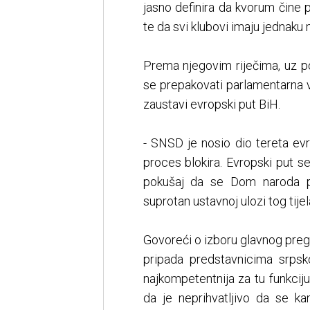
jasno definira da kvorum čine p
te da svi klubovi imaju jednaku
Prema njegovim riječima, uz p
se prepakovati parlamentarna v
zaustavi evropski put BiH.
- SNSD je nosio dio tereta ev
proces blokira. Evropski put s
pokušaj da se Dom naroda pre
suprotan ustavnoj ulozi tog tijela
Govoreći o izboru glavnog preg
pripada predstavnicima srpsk
najkompetentnija za tu funkcij
da je neprihvatljivo da se ka