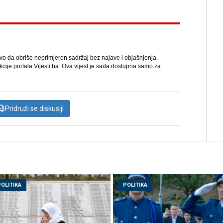
avo da obriše neprimjeren sadržaj bez najave i objašnjenja.
kcije portala Vijesti.ba. Ova vijest je sada dostupna samo za
Pridruži se diskusiji
POLITIKA
POLITIKA