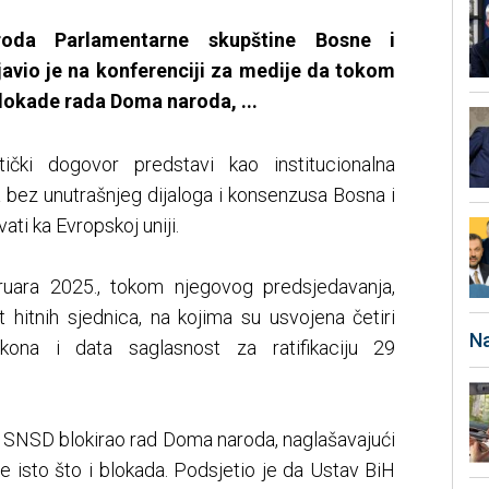
roda Parlamentarne skupštine Bosne i
javio je na konferenciji za medije da tokom
lokade rada Doma naroda, ...
tički dogovor predstavi kao institucionalna
da bez unutrašnjeg dijaloga i konsenzusa Bosna i
i ka Evropskoj uniji.
ruara 2025., tokom njegovog predsjedavanja,
 hitnih sjednica, na kojima su usvojena četiri
Na
kona i data saglasnost za ratifikaciju 29
e SNSD blokirao rad Doma naroda, naglašavajući
 isto što i blokada. Podsjetio je da Ustav BiH