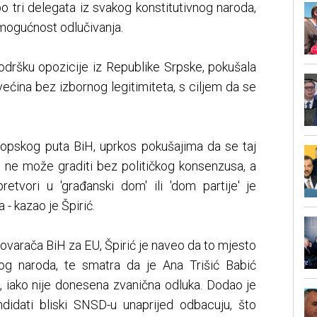
o tri delegata iz svakog konstitutivnog naroda,
 mogućnost odlučivanja.
odršku opozicije iz Republike Srpske, pokušala
ećina bez izbornog legitimiteta, s ciljem da se
ropskog puta BiH, uprkos pokušajima da se taj
e ne može graditi bez političkog konsenzusa, a
tvori u 'građanski dom' ili 'dom partije' je
 - kazao je Špirić.
ovarača BiH za EU, Špirić je naveo da to mjesto
og naroda, te smatra da je Ana Trišić Babić
u, iako nije donesena zvanična odluka. Dodao je
ndidati bliski SNSD-u unaprijed odbacuju, što