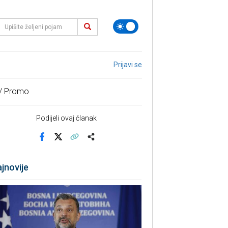
Prijavi se
 / Promo
Podijeli ovaj članak
Facebook
X
Kopiraj link
Više
jnovije