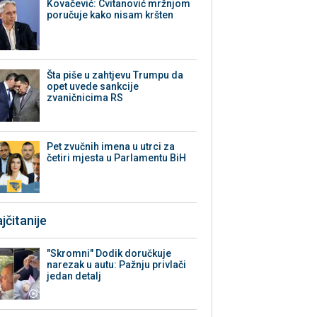
Kovačević: Cvitanović mržnjom
poručuje kako nisam kršten
Šta piše u zahtjevu Trumpu da
opet uvede sankcije
zvaničnicima RS
Pet zvučnih imena u utrci za
četiri mjesta u Parlamentu BiH
jčitanije
"Skromni" Dodik doručkuje
narezak u autu: Pažnju privlači
jedan detalj