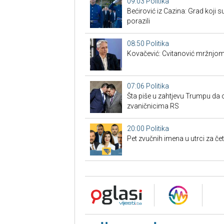
09:03
Politika
Bećirović iz Cazina: Grad koji su
porazili
08:50
Politika
Kovačević: Cvitanović mržnjom
07:06
Politika
Šta piše u zahtjevu Trumpu da 
zvaničnicima RS
20:00
Politika
Pet zvučnih imena u utrci za če