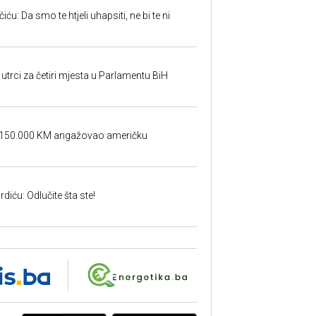
u: Da smo te htjeli uhapsiti, ne bi te ni
utrci za četiri mjesta u Parlamentu BiH
a 150.000 KM angažovao američku
iću: Odlučite šta ste!