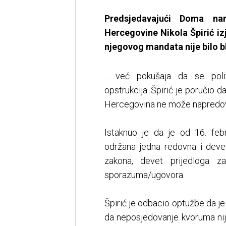
Predsjedavajući Doma na
Hercegovine Nikola Špirić iz
njegovog mandata nije bilo b
... već pokušaja da se poli
opstrukcija. Špirić je poručio 
Hercegovina ne može napredovat
Istaknuo je da je od 16. feb
održana jedna redovna i devet
zakona, devet prijedloga za
sporazuma/ugovora.
Špirić je odbacio optužbe da j
da neposjedovanje kvoruma nije