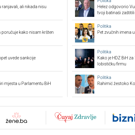
Politika
 ranjavali, ali nikada nisu
Helez odgovorio Vučić
tvoji batinaši zaštitili
Politika
 poručuje kako nisam kršten
Pet zvučnih imena u 
Politika
opet uvede sankcije
Kako je HDZ BiH z
lobističku firmu
Politika
tiri mjesta u Parlamentu BiH
Rahimić žestoko Kord