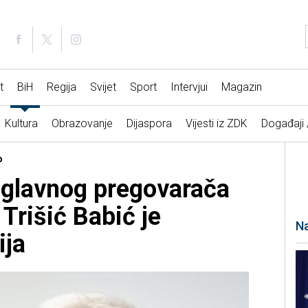
t
BiH
Regija
Svijet
Sport
Intervjui
Magazin
Kultura
Obrazovanje
Dijaspora
Vijesti iz ZDK
Događaji
o
u glavnog pregovarača
Trišić Babić je
Na
ija