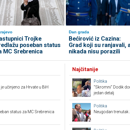
rajevo
Dan grada
astupnici Trojke
Bećirović iz Cazina:
redlažu poseban status
Grad koji su ranjavali, a
a MC Srebrenica
nikada nisu porazili
Najčitanije
Politika
je učinjeno za Hrvate u BiH
"Skromni" Dodik dor
jedan detalj
Politika
seban status za MC Srebrenica
Neugodan trenutak za