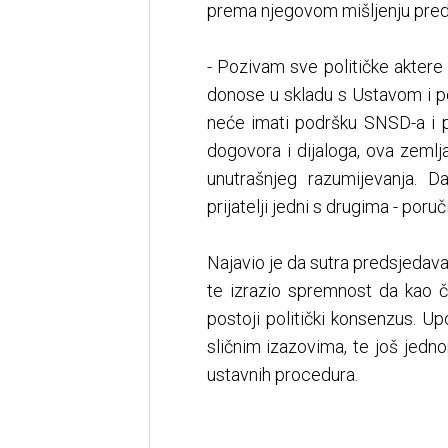
prema njegovom mišljenju preds
- Pozivam sve političke aktere
donose u skladu s Ustavom i po
neće imati podršku SNSD-a i p
dogovora i dijaloga, ova zemlj
unutrašnjeg razumijevanja. D
prijatelji jedni s drugima - poruči
Najavio je da sutra predsjed
te izrazio spremnost da kao č
postoji politički konsenzus. Up
sličnim izazovima, te još jedn
ustavnih procedura.