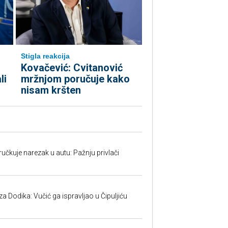
Stigla reakcija
Kovačević: Cvitanović
li
mržnjom poručuje kako
nisam kršten
učkuje narezak u autu: Pažnju privlači
 Dodika: Vučić ga ispravljao u Čipuljiću