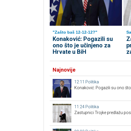
"Zašto baš 12-12-12?"
Sa
Konaković: Pogazili su
Z
ono što je učinjeno za
p
Hrvate u BiH
z
Najnovije
12:11
Politika
Konaković: Pogazili su ono što 
11:24
Politika
Zastupnici Trojke predlažu po