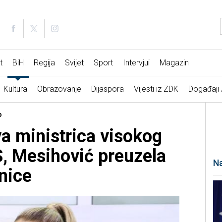
t
BiH
Regija
Svijet
Sport
Intervjui
Magazin
Kultura
Obrazovanje
Dijaspora
Vijesti iz ZDK
Događaji
o
 ministrica visokog
, Mesihović preuzela
Na
nice