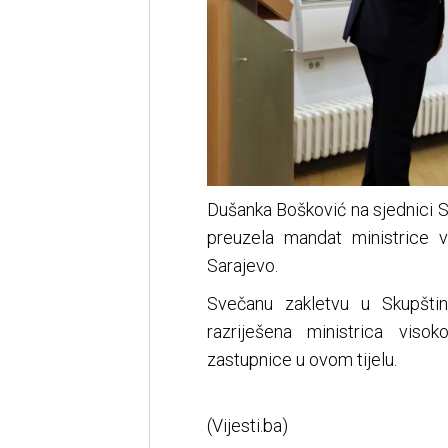
Dušanka Bošković na sjednici 
preuzela mandat ministrice 
Sarajevo.
Svečanu zakletvu u Skupšti
razriješena ministrica vis
zastupnice u ovom tijelu.
(Vijesti.ba)