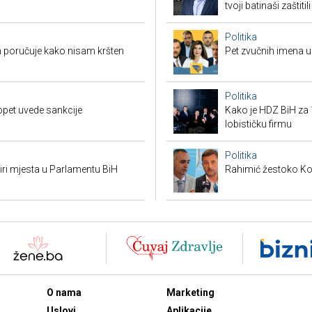
tvoji batinaši zaštitili
Politika
 poručuje kako nisam kršten
Pet zvučnih imena u 
Politika
opet uvede sankcije
Kako je HDZ BiH z
lobističku firmu
Politika
tiri mjesta u Parlamentu BiH
Rahimić žestoko Kord
O nama
Marketing
Uslovi
Aplikacije