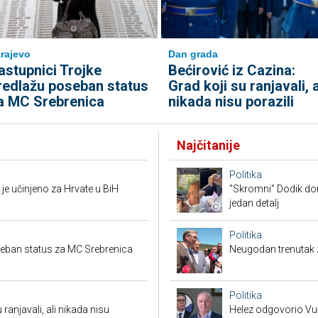
rajevo
Dan grada
astupnici Trojke
Bećirović iz Cazina:
redlažu poseban status
Grad koji su ranjavali, a
a MC Srebrenica
nikada nisu porazili
Najčitanije
Politika
je učinjeno za Hrvate u BiH
"Skromni" Dodik dor
jedan detalj
Politika
seban status za MC Srebrenica
Neugodan trenutak za
Politika
 ranjavali, ali nikada nisu
Helez odgovorio Vučić