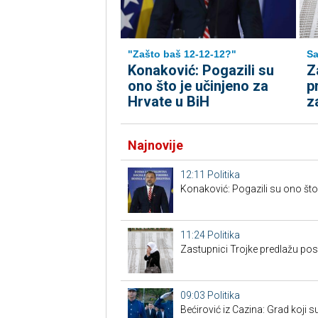
"Zašto baš 12-12-12?"
Sa
Konaković: Pogazili su
Z
ono što je učinjeno za
p
Hrvate u BiH
z
Najnovije
12:11
Politika
Konaković: Pogazili su ono što 
11:24
Politika
Zastupnici Trojke predlažu po
09:03
Politika
Bećirović iz Cazina: Grad koji su