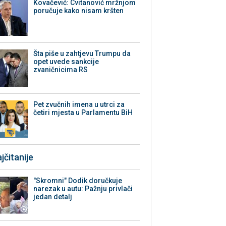
Kovačević: Cvitanović mržnjom
poručuje kako nisam kršten
Šta piše u zahtjevu Trumpu da
opet uvede sankcije
zvaničnicima RS
Pet zvučnih imena u utrci za
četiri mjesta u Parlamentu BiH
jčitanije
"Skromni" Dodik doručkuje
narezak u autu: Pažnju privlači
jedan detalj