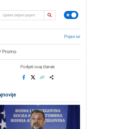
Prijavi se
 / Promo
Podijeli ovaj članak
Facebook
X
Kopiraj link
Više
jnovije