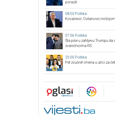
porazili
08:50
Politika
Kovačević: Cvitanović mržnjom
07:06
Politika
Šta piše u zahtjevu Trumpu da 
zvaničnicima RS
20:00
Politika
Pet zvučnih imena u utrci za če