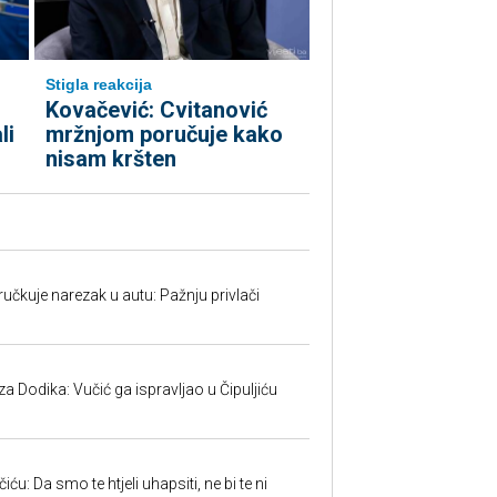
Stigla reakcija
Kovačević: Cvitanović
li
mržnjom poručuje kako
nisam kršten
učkuje narezak u autu: Pažnju privlači
 Dodika: Vučić ga ispravljao u Čipuljiću
u: Da smo te htjeli uhapsiti, ne bi te ni