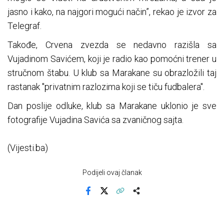
jasno i kako, na najgori mogući način”, rekao je izvor za
Telegraf.
Takođe, Crvena zvezda se nedavno razišla sa
Vujadinom Savićem, koji je radio kao pomoćni trener u
stručnom štabu. U klub sa Marakane su obrazložili taj
rastanak "privatnim razlozima koji se tiču fudbalera".
Dan poslije odluke, klub sa Marakane uklonio je sve
fotografije Vujadina Savića sa zvaničnog sajta.
(Vijesti.ba)
Podijeli ovaj članak
Facebook
X
Kopiraj link
Više