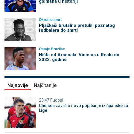
golmana u historiji
Okrutna smrt
Pljačkaši brutalno pretukli poznatog
fudbalera do smrti
Ostaje Brazilac
Ništa od Arsenala: Vinicius u Realu do
2032. godine
Najnovije
Najčitanije
23:47
Fudbal
Chelsea završio novo pojačanje iz španske La
Lige