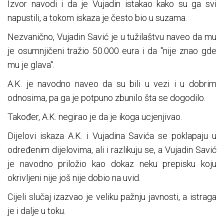
Izvor navodi i da je Vujadin istakao kako su ga svi
napustili, a tokom iskaza je često bio u suzama.
Nezvanično, Vujadin Savić je u tužilaštvu naveo da mu
je osumnjičeni tražio 50.000 eura i da "nije znao gde
mu je glava".
A.K. je navodno naveo da su bili u vezi i u dobrim
odnosima, pa ga je potpuno zbunilo šta se dogodilo.
Također, A.K. negirao je da je ikoga ucjenjivao.
Dijelovi iskaza A.K. i Vujadina Savića se poklapaju u
određenim dijelovima, ali i razlikuju se, a Vujadin Savić
je navodno priložio kao dokaz neku prepisku koju
okrivljeni nije još nije dobio na uvid.
Cijeli slučaj izazvao je veliku pažnju javnosti, a istraga
je i dalje u toku.