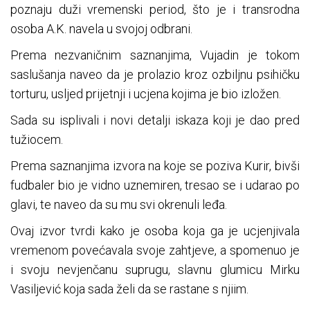
poznaju duži vremenski period, što je i transrodna
osoba A.K. navela u svojoj odbrani.
Prema nezvaničnim saznanjima, Vujadin je tokom
saslušanja naveo da je prolazio kroz ozbiljnu psihičku
torturu, usljed prijetnji i ucjena kojima je bio izložen.
Sada su isplivali i novi detalji iskaza koji je dao pred
tužiocem.
Prema saznanjima izvora na koje se poziva Kurir, bivši
fudbaler bio je vidno uznemiren, tresao se i udarao po
glavi, te naveo da su mu svi okrenuli leđa.
Ovaj izvor tvrdi kako je osoba koja ga je ucjenjivala
vremenom povećavala svoje zahtjeve, a spomenuo je
i svoju nevjenčanu suprugu, slavnu glumicu Mirku
Vasiljević koja sada želi da se rastane s njiim.