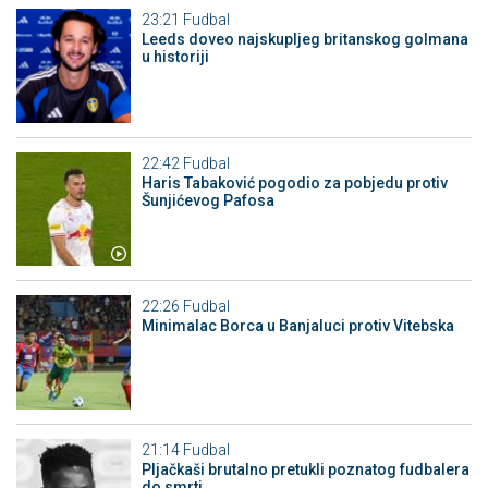
23:21
Fudbal
Leeds doveo najskupljeg britanskog golmana
u historiji
22:42
Fudbal
Haris Tabaković pogodio za pobjedu protiv
Šunjićevog Pafosa
22:26
Fudbal
Minimalac Borca u Banjaluci protiv Vitebska
21:14
Fudbal
Pljačkaši brutalno pretukli poznatog fudbalera
do smrti