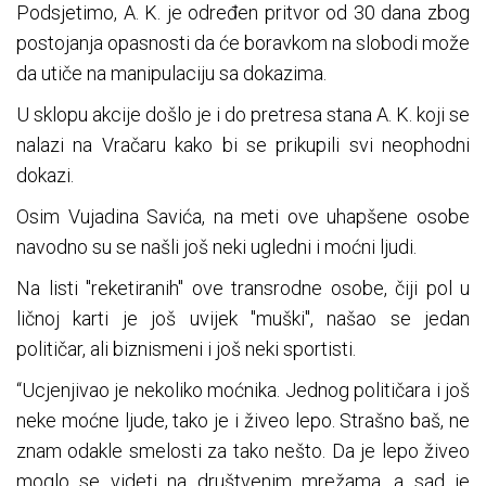
Podsjetimo, A. K. je određen pritvor od 30 dana zbog
postojanja opasnosti da će boravkom na slobodi može
da utiče na manipulaciju sa dokazima.
U sklopu akcije došlo je i do pretresa stana A. K. koji se
nalazi na Vračaru kako bi se prikupili svi neophodni
dokazi.
Osim Vujadina Savića, na meti ove uhapšene osobe
navodno su se našli još neki ugledni i moćni ljudi.
Na listi "reketiranih" ove transrodne osobe, čiji pol u
ličnoj karti je još uvijek "muški", našao se jedan
političar, ali biznismeni i još neki sportisti.
“Ucjenjivao je nekoliko moćnika. Jednog političara i još
neke moćne ljude, tako je i živeo lepo. Strašno baš, ne
znam odakle smelosti za tako nešto. Da je lepo živeo
moglo se videti na društvenim mrežama, a sad je