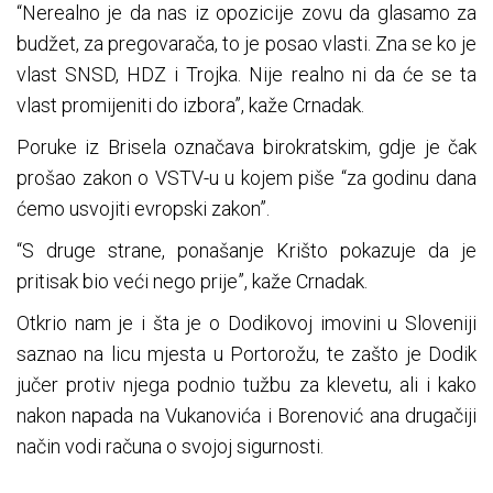
“Nerealno je da nas iz opozicije zovu da glasamo za
budžet, za pregovarača, to je posao vlasti. Zna se ko je
vlast SNSD, HDZ i Trojka. Nije realno ni da će se ta
vlast promijeniti do izbora”, kaže Crnadak.
Poruke iz Brisela označava birokratskim, gdje je čak
prošao zakon o VSTV-u u kojem piše “za godinu dana
ćemo usvojiti evropski zakon”.
“S druge strane, ponašanje Krišto pokazuje da je
pritisak bio veći nego prije”, kaže Crnadak.
Otkrio nam je i šta je o Dodikovoj imovini u Sloveniji
saznao na licu mjesta u Portorožu, te zašto je Dodik
jučer protiv njega podnio tužbu za klevetu, ali i kako
nakon napada na Vukanovića i Borenović ana drugačiji
način vodi računa o svojoj sigurnosti.