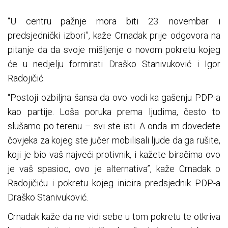
“U centru pažnje mora biti 23. novembar i
predsjednički izbori”, kaže Crnadak prije odgovora na
pitanje da da svoje mišljenje o novom pokretu kojeg
će u nedjelju formirati Draško Stanivuković i Igor
Radojičić.
“Postoji ozbiljna šansa da ovo vodi ka gašenju PDP-a
kao partije. Loša poruka prema ljudima, često to
slušamo po terenu – svi ste isti. A onda im dovedete
čovjeka za kojeg ste jučer mobilisali ljude da ga rušite,
koji je bio vaš najveći protivnik, i kažete biračima ovo
je vaš spasioc, ovo je alternativa”, kaže Crnadak o
Radojičiću i pokretu kojeg inicira predsjednik PDP-a
Draško Stanivuković.
Crnadak kaže da ne vidi sebe u tom pokretu te otkriva