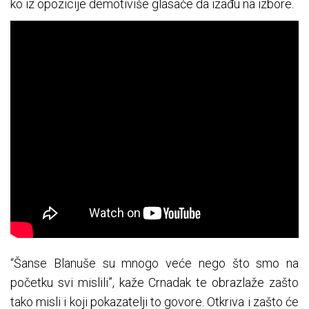
ko iz opozicije demotiviše glasače da izađu na izbore.
“Šanse Blanuše su mnogo veće nego što smo na
početku svi mislili”, kaže Crnadak te obrazlaže zašto
tako misli i koji pokazatelji to govore. Otkriva i zašto će