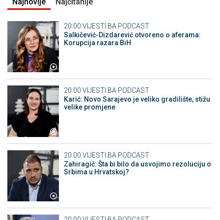
Najnovije
Najčitanije
20:00
VIJESTI.BA PODCAST
Salkičević-Dizdarević otvoreno o aferama:
Korupcija razara BiH
20:00
VIJESTI.BA PODCAST
Karić: Novo Sarajevo je veliko gradilište, stižu
velike promjene
20:00
VIJESTI.BA PODCAST
Zahiragić: Šta bi bilo da usvojimo rezoluciju o
Srbima u Hrvatskoj?
20:00
VIJESTI.BA PODCAST