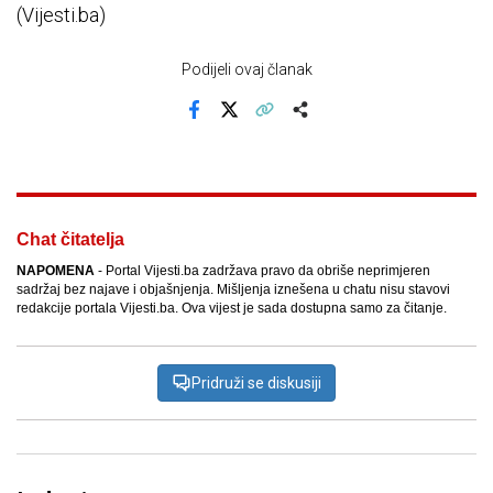
(Vijesti.ba)
Podijeli ovaj članak
Facebook
X
Kopiraj link
Više
Chat čitatelja
NAPOMENA
- Portal Vijesti.ba zadržava pravo da obriše neprimjeren
sadržaj bez najave i objašnjenja. Mišljenja iznešena u chatu nisu stavovi
redakcije portala Vijesti.ba. Ova vijest je sada dostupna samo za čitanje.
Pridruži se diskusiji