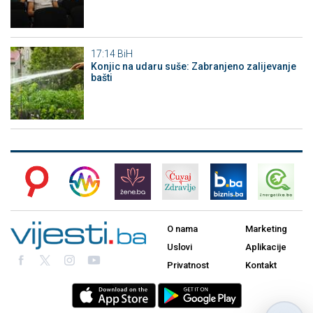
17:14
BiH
Konjic na udaru suše: Zabranjeno zalijevanje
bašti
O nama
Marketing
Uslovi
Aplikacije
Privatnost
Kontakt