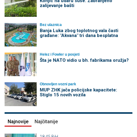
Konjic na udaru suše: Zabranjeno
zalijevanje bašti
Bez ulaznica
Banja Luka zbog toplotnog vala časti
građane: "Akvana" tri dana besplatna
Helez i Fowler u posjeti
Šta je NATO vidio u bh. fabrikama oružja?
Obnovljen vozni park
MUP ZHK jača policijske kapacitete:
Stiglo 15 novih vozila
Najnovije
Najčitanije
18:45
BiH