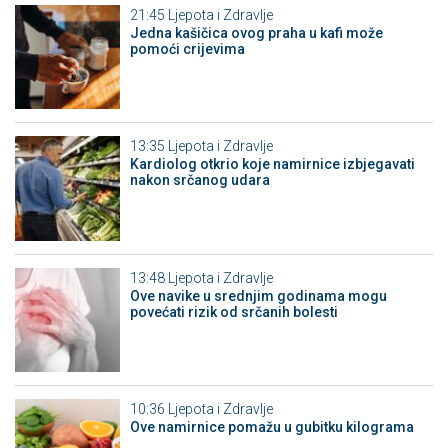
21:45
Ljepota i Zdravlje
Jedna kašičica ovog praha u kafi može
pomoći crijevima
13:35
Ljepota i Zdravlje
Kardiolog otkrio koje namirnice izbjegavati
nakon srčanog udara
13:48
Ljepota i Zdravlje
Ove navike u srednjim godinama mogu
povećati rizik od srčanih bolesti
10:36
Ljepota i Zdravlje
Ove namirnice pomažu u gubitku kilograma