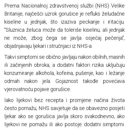
Prema Nacionalnoj zdravstvenoj službi (NHS) Velike
Britanije, najčešći uzrok gorušice je refluks želudačne
kiseline u jednjak, što izaziva peckanje i iritaciju.
"Sluznica želuca može da toleriše kiselinu, ali jednjak
ne može, zbog čega se javlja osjećaj pečenja",
objašnjavaju ljekari i stručnjaci iz NHS-a.
Takvi simptomi se obično javljaju nakon obilnih, masnih
ili začinjenih obroka, a dodatni faktori rizika uključuju
konzumiranje alkohola, kofeina, pušenje, kao i ležanje
odmah nakon jela. Gojaznost takođe povećava
vjerovatnoću pojave gorušice.
Iako lijekovi bez recepta i promjene načina života
često pomažu, NHS savjetuje da se obavezno posjeti
ljekar ako se gorušica javlja skoro svakodnevno, ako
lijekovi ne pomažu ili ako postoje dodatni simptomi.