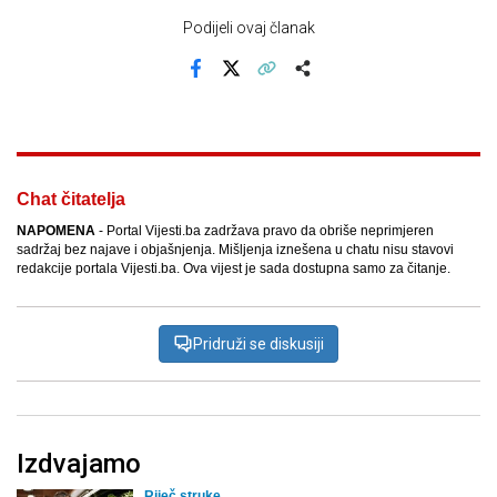
Podijeli ovaj članak
Facebook
X
Kopiraj link
Više
Chat čitatelja
NAPOMENA
- Portal Vijesti.ba zadržava pravo da obriše neprimjeren
sadržaj bez najave i objašnjenja. Mišljenja iznešena u chatu nisu stavovi
redakcije portala Vijesti.ba. Ova vijest je sada dostupna samo za čitanje.
Pridruži se diskusiji
Izdvajamo
Riječ struke