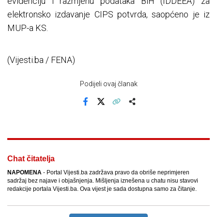
evidenciju i razmjenu podataka BiH (IDDEEA) za
elektronsko izdavanje CIPS potvrda, saopćeno je iz
MUP-a KS.
(Vijesti.ba / FENA)
Podijeli ovaj članak
Facebook
X
Kopiraj link
Više
Chat čitatelja
NAPOMENA
- Portal Vijesti.ba zadržava pravo da obriše neprimjeren
sadržaj bez najave i objašnjenja. Mišljenja iznešena u chatu nisu stavovi
redakcije portala Vijesti.ba. Ova vijest je sada dostupna samo za čitanje.