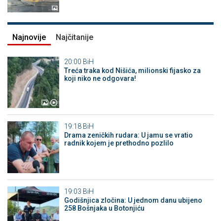
Najnovije
Najčitanije
20:00
BiH
Treća traka kod Nišića, milionski fijasko za
koji niko ne odgovara!
19:18
BiH
Drama zeničkih rudara: U jamu se vratio
radnik kojem je prethodno pozlilo
19:03
BiH
Godišnjica zločina: U jednom danu ubijeno
258 Bošnjaka u Botonjiću