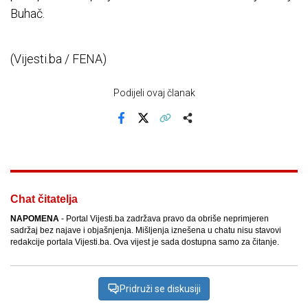
Buhač.
(Vijesti.ba / FENA)
Podijeli ovaj članak
Facebook
X
Kopiraj link
Više
Chat čitatelja
NAPOMENA
- Portal Vijesti.ba zadržava pravo da obriše neprimjeren
sadržaj bez najave i objašnjenja. Mišljenja iznešena u chatu nisu stavovi
redakcije portala Vijesti.ba. Ova vijest je sada dostupna samo za čitanje.
Pridruži se diskusiji