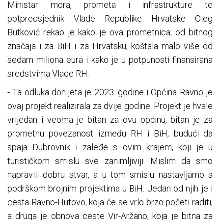
Ministar mora, prometa i infrastrukture te
potpredsjednik Vlade Republike Hrvatske Oleg
Butković rekao je kako je ova prometnica, od bitnog
značaja i za BiH i za Hrvatsku, koštala malo više od
sedam miliona eura i kako je u potpunosti finansirana
sredstvima Vlade RH.
- Ta odluka donijeta je 2023. godine i Općina Ravno je
ovaj projekt realizirala za dvije godine. Projekt je hvale
vrijedan i veoma je bitan za ovu općinu, bitan je za
prometnu povezanost između RH i BiH, budući da
spaja Dubrovnik i zaleđe s ovim krajem, koji je u
turističkom smislu sve zanimljiviji. Mislim da smo
napravili dobru stvar, a u tom smislu nastavljamo s
podrškom brojnim projektima u BiH. Jedan od njih je i
cesta Ravno-Hutovo, koja će se vrlo brzo početi raditi,
a druga je obnova ceste Vir-Aržano, koja je bitna za