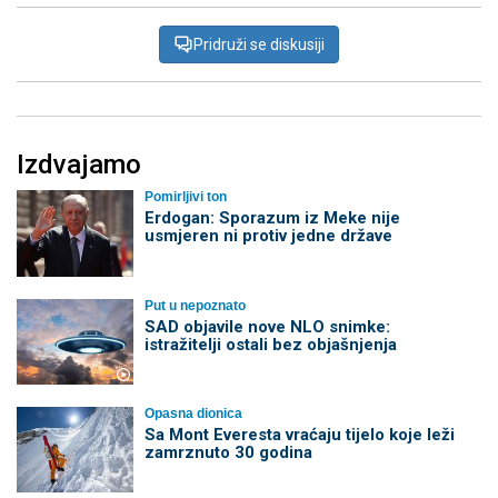
Pridruži se diskusiji
Izdvajamo
Pomirljivi ton
Erdogan: Sporazum iz Meke nije
usmjeren ni protiv jedne države
Put u nepoznato
SAD objavile nove NLO snimke:
istražitelji ostali bez objašnjenja
Opasna dionica
Sa Mont Everesta vraćaju tijelo koje leži
zamrznuto 30 godina