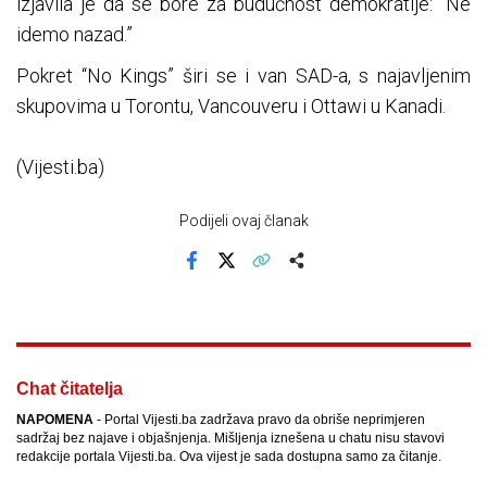
izjavila je da se bore za budućnost demokratije: “Ne
idemo nazad.”
Pokret “No Kings” širi se i van SAD-a, s najavljenim
skupovima u Torontu, Vancouveru i Ottawi u Kanadi.
(Vijesti.ba)
Podijeli ovaj članak
Facebook
X
Kopiraj link
Više
Chat čitatelja
NAPOMENA
- Portal Vijesti.ba zadržava pravo da obriše neprimjeren
sadržaj bez najave i objašnjenja. Mišljenja iznešena u chatu nisu stavovi
redakcije portala Vijesti.ba. Ova vijest je sada dostupna samo za čitanje.