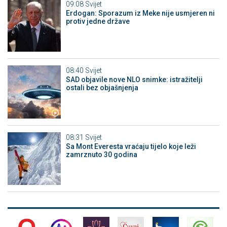
09:08
Svijet
Erdogan: Sporazum iz Meke nije usmjeren ni
protiv jedne države
08:40
Svijet
SAD objavile nove NLO snimke: istražitelji
ostali bez objašnjenja
08:31
Svijet
Sa Mont Everesta vraćaju tijelo koje leži
zamrznuto 30 godina