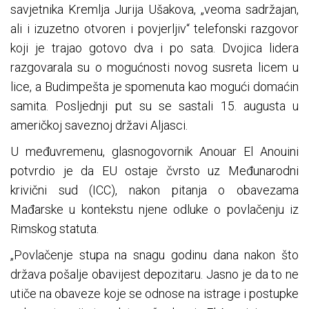
savjetnika Kremlja Jurija Ušakova, „veoma sadržajan,
ali i izuzetno otvoren i povjerljiv“ telefonski razgovor
koji je trajao gotovo dva i po sata. Dvojica lidera
razgovarala su o mogućnosti novog susreta licem u
lice, a Budimpešta je spomenuta kao mogući domaćin
samita. Posljednji put su se sastali 15. augusta u
američkoj saveznoj državi Aljasci.
U međuvremenu, glasnogovornik Anouar El Anouini
potvrdio je da EU ostaje čvrsto uz Međunarodni
krivični sud (ICC), nakon pitanja o obavezama
Mađarske u kontekstu njene odluke o povlačenju iz
Rimskog statuta.
„Povlačenje stupa na snagu godinu dana nakon što
država pošalje obavijest depozitaru. Jasno je da to ne
utiče na obaveze koje se odnose na istrage i postupke