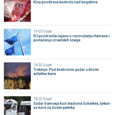
Kina pooštrava kontrolu nad bogatima
19:03
Svijet
EU pozdravila najavu o razoružanju Hamasa i
povlačenju izraelskih snaga
18:30
Svijet
Trebinje: Pod kontrolom požar u blizini
asfaltne baze
18:20
Svijet
Sudar tramvaja kod stadiona Schalkea, ljekari
se bore za živote putnika