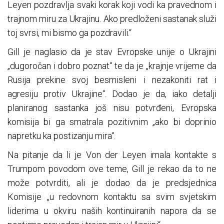
Leyen pozdravlja svaki korak koji vodi ka pravednom i
trajnom miru za Ukrajinu. Ako predloženi sastanak služi
toj svrsi, mi bismo ga pozdravili.“
Gill je naglasio da je stav Evropske unije o Ukrajini
„dugoročan i dobro poznat“ te da je „krajnje vrijeme da
Rusija prekine svoj besmisleni i nezakoniti rat i
agresiju protiv Ukrajine“. Dodao je da, iako detalji
planiranog sastanka još nisu potvrđeni, Evropska
komisija bi ga smatrala pozitivnim „ako bi doprinio
napretku ka postizanju mira“.
Na pitanje da li je Von der Leyen imala kontakte s
Trumpom povodom ove teme, Gill je rekao da to ne
može potvrditi, ali je dodao da je predsjednica
Komisije „u redovnom kontaktu sa svim svjetskim
liderima u okviru naših kontinuiranih napora da se