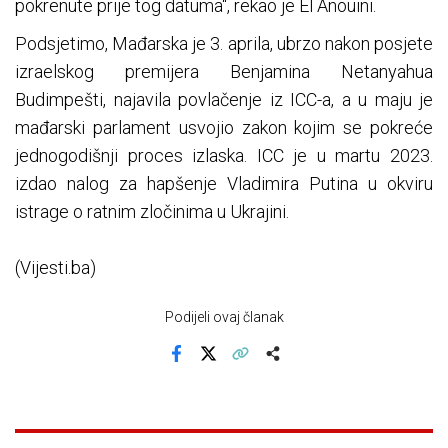
pokrenute prije tog datuma“, rekao je El Anouini.
Podsjetimo, Mađarska je 3. aprila, ubrzo nakon posjete
izraelskog premijera Benjamina Netanyahua
Budimpešti, najavila povlačenje iz ICC-a, a u maju je
mađarski parlament usvojio zakon kojim se pokreće
jednogodišnji proces izlaska. ICC je u martu 2023.
izdao nalog za hapšenje Vladimira Putina u okviru
istrage o ratnim zločinima u Ukrajini.
(Vijesti.ba)
Podijeli ovaj članak
Facebook
X
Kopiraj link
Više