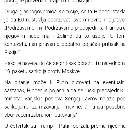
postigne pravedan i trajan mir u Ukrajini“.
Druga glasnogovornica Komisije, Anita Hipper, istakla
je da EU nastavlja podržavati sve mirovne inicijative:
„Podržavamo mir. Podržavamo predsjednika Trumpa u
njegovim naporima i želimo da to uspije. U tom
kontekstu, namjeravamo dodatno pojačati pritisak na
Rusiju.“
Kako je navela, taj će se pritisak odraziti i u narednom,
19. paketu sankcija protiv Moskve.
Na pitanje može li Putin putovati na eventualni
sastanak, Hipper je pojasnila da se ruski predsjednik i
ministar vanjskih poslova Sergej Lavrov nalaze pod
sankcijama zamrzavanja imovine, ali „nisu posebno
obuhvaćeni zabranom putovanja“.
U četvrtak su Trump i Putin održali, prema riječima