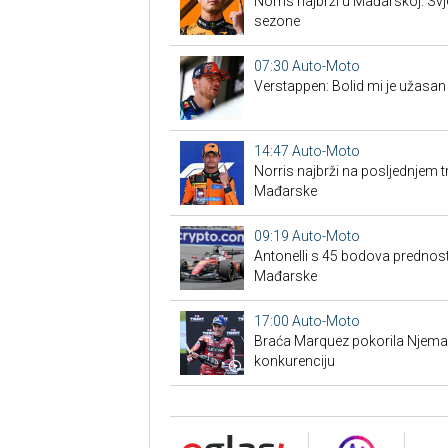
Norris najbrži u Mađarskoj: Svj
sezone
07:30
Auto-Moto
Verstappen: Bolid mi je užasan
14:47
Auto-Moto
Norris najbrži na posljednjem t
Mađarske
09:19
Auto-Moto
Antonelli s 45 bodova prednost
Mađarske
17:00
Auto-Moto
Braća Marquez pokorila Njemač
konkurenciju