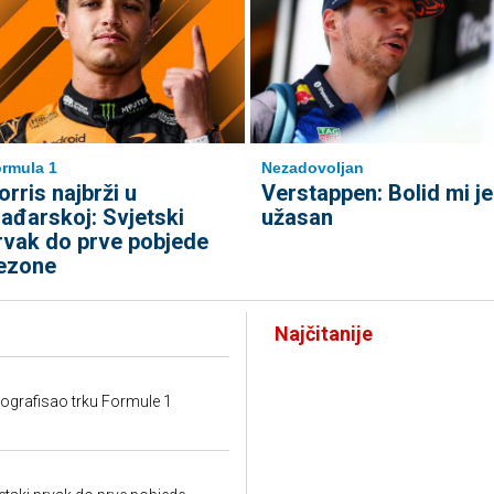
rmula 1
Nezadovoljan
orris najbrži u
Verstappen: Bolid mi je
ađarskoj: Svjetski
užasan
rvak do prve pobjede
ezone
Najčitanije
tografisao trku Formule 1