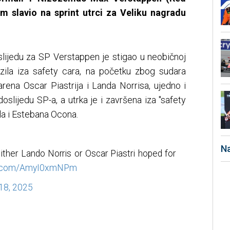
om slavio na sprint utrci za Veliku nagradu
ijedu za SP Verstappen je stigao u neobičnoj
zila iza safety cara, na početku zbog sudara
rena Oscar Piastrija i Landa Norrisa, ujedno i
lijedu SP-a, a utrka je i završena iza "safety
la i Estebana Ocona.
Na
either Lando Norris or Oscar Piastri hoped for
er.com/AmyI0xmNPm
18, 2025