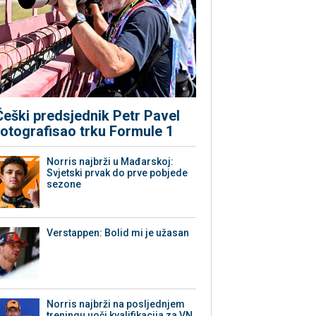
Češki predsjednik Petr Pavel
fotografisao trku Formule 1
Norris najbrži u Mađarskoj:
Svjetski prvak do prve pobjede
sezone
Verstappen: Bolid mi je užasan
Norris najbrži na posljednjem
treningu uoči kvalifikacija za VN