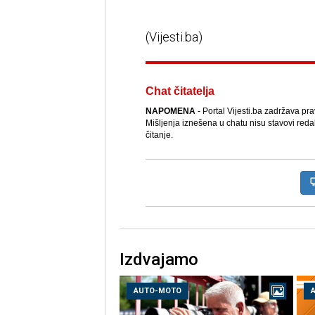
(Vijesti.ba)
Chat čitatelja
NAPOMENA
- Portal Vijesti.ba zadržava pr
Mišljenja iznešena u chatu nisu stavovi reda
čitanje.
Izdvajamo
AUTO-MOTO