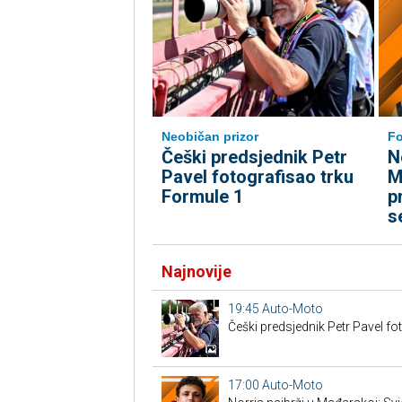
Neobičan prizor
Fo
Češki predsjednik Petr
N
Pavel fotografisao trku
M
Formule 1
p
s
Najnovije
19:45
Auto-Moto
Češki predsjednik Petr Pavel fo
17:00
Auto-Moto