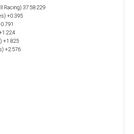
l Racing) 37:58.229
es) +0.395
+0.791
 +1.224
i) +1.825
s) +2.576