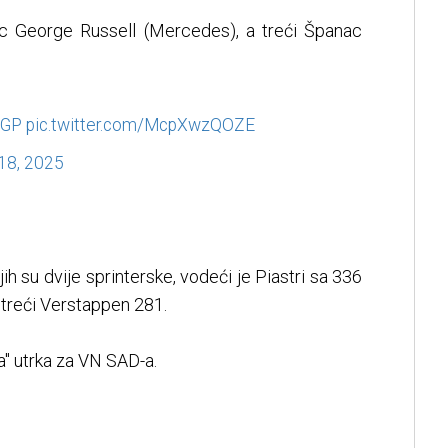
ac George Russell (Mercedes), a treći Španac
GP
pic.twitter.com/McpXwzQOZE
18, 2025
jih su dvije sprinterske, vodeći je Piastri sa 336
 treći Verstappen 281.
a" utrka za VN SAD-a.