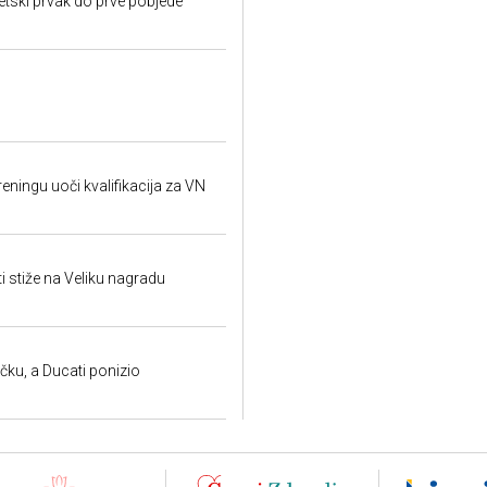
etski prvak do prve pobjede
reningu uoči kvalifikacija za VN
i stiže na Veliku nagradu
ku, a Ducati ponizio