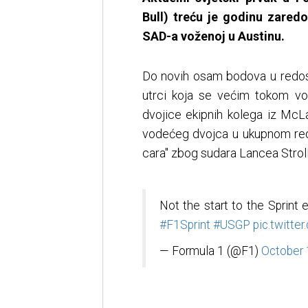
Bull) treću je godinu zared
SAD-a voženoj u Austinu.
Do novih osam bodova u redosl
utrci koja se većim tokom vo
dvojice ekipnih kolega iz McLa
vodećeg dvojca u ukupnom redos
cara" zbog sudara Lancea Strol
Not the start to the Sprint 
#F1Sprint
#USGP
pic.twitt
— Formula 1 (@F1)
October 