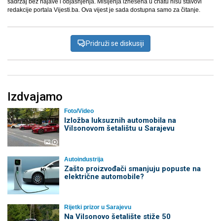
sadržaj bez najave i objašnjenja. Mišljenja iznešena u chatu nisu stavovi
redakcije portala Vijesti.ba. Ova vijest je sada dostupna samo za čitanje.
Pridruži se diskusiji
Izdvajamo
Foto/Video
Izložba luksuznih automobila na
Vilsonovom šetalištu u Sarajevu
Autoindustrija
Zašto proizvođači smanjuju popuste na
električne automobile?
Rijetki prizor u Sarajevu
Na Vilsonovo šetalište stiže 50