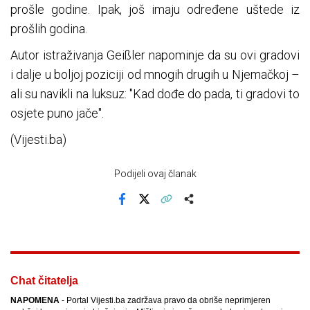
prošle godine. Ipak, još imaju određene uštede iz
prošlih godina.
Autor istraživanja Geißler napominje da su ovi gradovi
i dalje u boljoj poziciji od mnogih drugih u Njemačkoj –
ali su navikli na luksuz: "Kad dođe do pada, ti gradovi to
osjete puno jače".
(Vijesti.ba)
Podijeli ovaj članak
Facebook
X
Kopiraj link
Više
Chat čitatelja
NAPOMENA
- Portal Vijesti.ba zadržava pravo da obriše neprimjeren