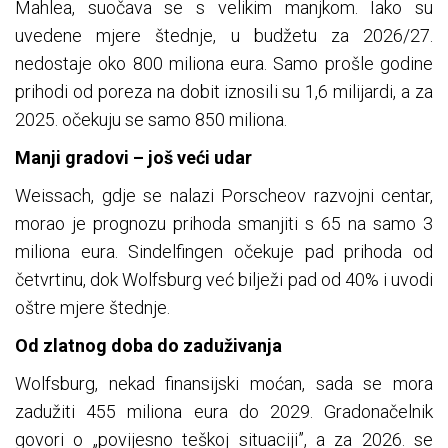
Mahlea, suočava se s velikim manjkom. Iako su
uvedene mjere štednje, u budžetu za 2026/27.
nedostaje oko 800 miliona eura. Samo prošle godine
prihodi od poreza na dobit iznosili su 1,6 milijardi, a za
2025. očekuju se samo 850 miliona.
Manji gradovi – još veći udar
Weissach, gdje se nalazi Porscheov razvojni centar,
morao je prognozu prihoda smanjiti s 65 na samo 3
miliona eura. Sindelfingen očekuje pad prihoda od
četvrtinu, dok Wolfsburg već bilježi pad od 40% i uvodi
oštre mjere štednje.
Od zlatnog doba do zaduživanja
Wolfsburg, nekad finansijski moćan, sada se mora
zadužiti 455 miliona eura do 2029. Gradonačelnik
govori o „povijesno teškoj situaciji”, a za 2026. se