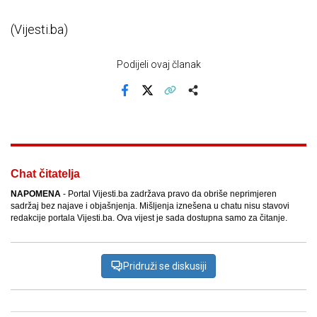
(Vijesti.ba)
Podijeli ovaj članak
Facebook
X
Kopiraj link
Više
Chat čitatelja
NAPOMENA
- Portal Vijesti.ba zadržava pravo da obriše neprimjeren
sadržaj bez najave i objašnjenja. Mišljenja iznešena u chatu nisu stavovi
redakcije portala Vijesti.ba. Ova vijest je sada dostupna samo za čitanje.
Pridruži se diskusiji