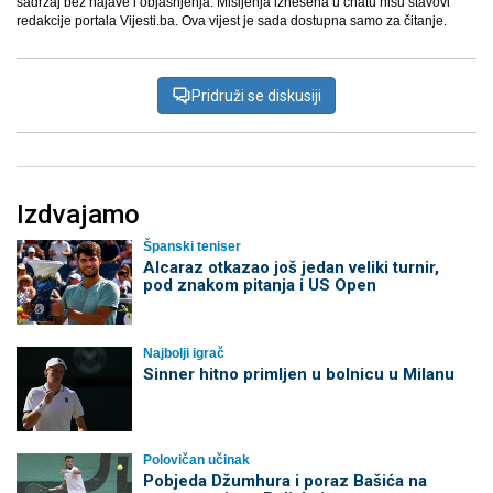
sadržaj bez najave i objašnjenja. Mišljenja iznešena u chatu nisu stavovi
redakcije portala Vijesti.ba. Ova vijest je sada dostupna samo za čitanje.
Pridruži se diskusiji
Izdvajamo
Španski teniser
Alcaraz otkazao još jedan veliki turnir,
pod znakom pitanja i US Open
Najbolji igrač
Sinner hitno primljen u bolnicu u Milanu
Polovičan učinak
Pobjeda Džumhura i poraz Bašića na