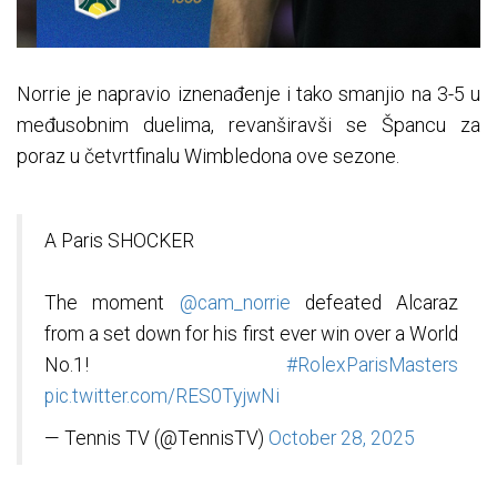
Norrie je napravio iznenađenje i tako smanjio na 3-5 u
međusobnim duelima, revanširavši se Špancu za
poraz u četvrtfinalu Wimbledona ove sezone.
A Paris SHOCKER
The moment
@cam_norrie
defeated Alcaraz
from a set down for his first ever win over a World
No.1!
#RolexParisMasters
pic.twitter.com/RES0TyjwNi
— Tennis TV (@TennisTV)
October 28, 2025