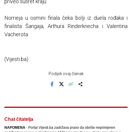
priveo susret kraju.
Norrieja u osmini finala čeka bolji iz duela rođaka i
finalista Šangaja, Arthura Rinderknecha i Valentina
Vacherota.
(Vijesti.ba)
Podijeli ovaj članak
Facebook
X
Kopiraj link
Više
Chat čitatelja
NAPOMENA
- Portal Vijesti.ba zadržava pravo da obriše neprimjeren