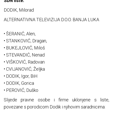
SDN liste:
DODIK, Milorad
ALTERNATIVNA TELEVIZIJA D.O.O. BANJA LUKA
• ŠERANIĆ, Alen,
• STANKOVIĆ, Dragan,
• BUKEJLOVIĆ, Miloš
• STEVANDIĆ, Nenad
• VIŠKOVIĆ, Radovan
• CVIJANOVIĆ, Željka
• DODIK, Igor, BiH
• DODIK, Gorica
• PEROVIĆ, Duško
Slijede pravne osobe i firme uklonjene s liste,
povezane s porodicom Dodik i njihovim saradnicima: