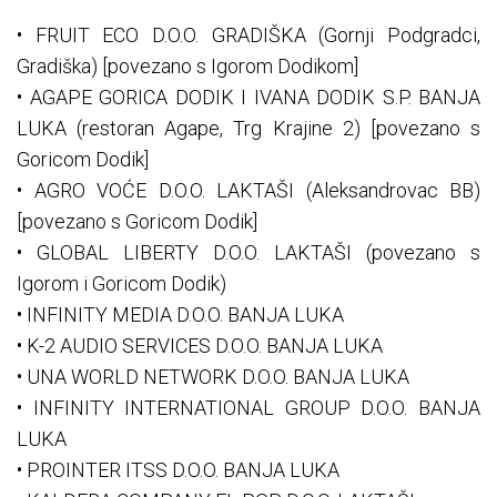
• FRUIT ECO D.O.O. GRADIŠKA (Gornji Podgradci,
Gradiška) [povezano s Igorom Dodikom]
• AGAPE GORICA DODIK I IVANA DODIK S.P. BANJA
LUKA (restoran Agape, Trg Krajine 2) [povezano s
Goricom Dodik]
• AGRO VOĆE D.O.O. LAKTAŠI (Aleksandrovac BB)
[povezano s Goricom Dodik]
• GLOBAL LIBERTY D.O.O. LAKTAŠI (povezano s
Igorom i Goricom Dodik)
• INFINITY MEDIA D.O.O. BANJA LUKA
• K-2 AUDIO SERVICES D.O.O. BANJA LUKA
• UNA WORLD NETWORK D.O.O. BANJA LUKA
• INFINITY INTERNATIONAL GROUP D.O.O. BANJA
LUKA
• PROINTER ITSS D.O.O. BANJA LUKA