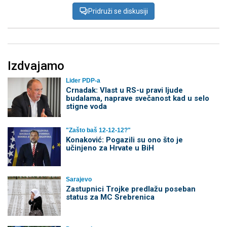
Pridruži se diskusiji
Izdvajamo
Lider PDP-a
Crnadak: Vlast u RS-u pravi ljude
budalama, naprave svečanost kad u selo
stigne voda
"Zašto baš 12-12-12?"
Konaković: Pogazili su ono što je
učinjeno za Hrvate u BiH
Sarajevo
Zastupnici Trojke predlažu poseban
status za MC Srebrenica