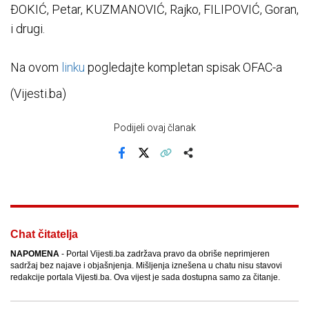
ĐOKIĆ, Petar, KUZMANOVIĆ, Rajko, FILIPOVIĆ, Goran,
i drugi.
Na ovom
linku
pogledajte kompletan spisak OFAC-a
(Vijesti.ba)
Podijeli ovaj članak
Facebook
X
Kopiraj link
Više
Chat čitatelja
NAPOMENA
- Portal Vijesti.ba zadržava pravo da obriše neprimjeren
sadržaj bez najave i objašnjenja. Mišljenja iznešena u chatu nisu stavovi
redakcije portala Vijesti.ba. Ova vijest je sada dostupna samo za čitanje.