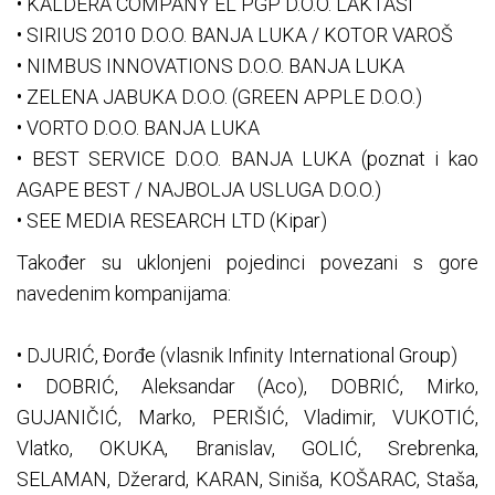
• KALDERA COMPANY EL PGP D.O.O. LAKTAŠI
• SIRIUS 2010 D.O.O. BANJA LUKA / KOTOR VAROŠ
• NIMBUS INNOVATIONS D.O.O. BANJA LUKA
• ZELENA JABUKA D.O.O. (GREEN APPLE D.O.O.)
• VORTO D.O.O. BANJA LUKA
• BEST SERVICE D.O.O. BANJA LUKA (poznat i kao
AGAPE BEST / NAJBOLJA USLUGA D.O.O.)
• SEE MEDIA RESEARCH LTD (Kipar)
Također su uklonjeni pojedinci povezani s gore
navedenim kompanijama:
• DJURIĆ, Đorđe (vlasnik Infinity International Group)
• DOBRIĆ, Aleksandar (Aco), DOBRIĆ, Mirko,
GUJANIČIĆ, Marko, PERIŠIĆ, Vladimir, VUKOTIĆ,
Vlatko, OKUKA, Branislav, GOLIĆ, Srebrenka,
SELAMAN, Džerard, KARAN, Siniša, KOŠARAC, Staša,