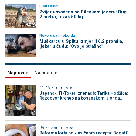
Foto / Video
Zvijer uhvaćena na Bilećkom jezeru: Dug
2 metra, težak 50 kg
Rekord svih rekorda
Muškarcu u Splitu izmjerili 6,2 promila,
ljekar u čudu: "Ovo je strašno"
Najnovije
Najčitanije
11:45
Zanimljivosti
Japanski TikToker iznenadio Tarika Hodžića:
Razgovor krenuo na bosanskom, a onda...
09:24
Zanimljivosti
Reforma torta po klasičnom receptu: Bogat fil