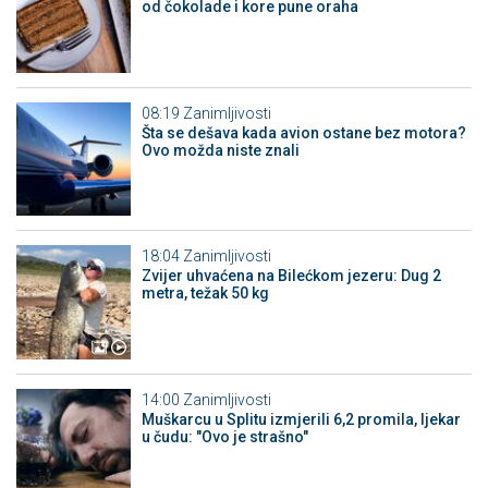
od čokolade i kore pune oraha
08:19
Zanimljivosti
Šta se dešava kada avion ostane bez motora?
Ovo možda niste znali
18:04
Zanimljivosti
Zvijer uhvaćena na Bilećkom jezeru: Dug 2
metra, težak 50 kg
14:00
Zanimljivosti
Muškarcu u Splitu izmjerili 6,2 promila, ljekar
u čudu: "Ovo je strašno"