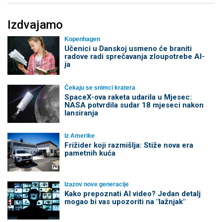
Izdvajamo
Kopenhagen
Učenici u Danskoj usmeno će braniti
radove radi sprečavanja zloupotrebe AI-
ja
Čekaju se snimci kratera
SpaceX-ova raketa udarila u Mjesec:
NASA potvrdila sudar 18 mjeseci nakon
lansiranja
Iz Amerike
Frižider koji razmišlja: Stiže nova era
pametnih kuća
Izazov nove generacije
Kako prepoznati AI video? Jedan detalj
mogao bi vas upozoriti na "lažnjak"