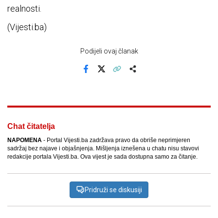
realnosti.
(Vijesti.ba)
Podijeli ovaj članak
Facebook
X
Kopiraj link
Više
Chat čitatelja
NAPOMENA
- Portal Vijesti.ba zadržava pravo da obriše neprimjeren
sadržaj bez najave i objašnjenja. Mišljenja iznešena u chatu nisu stavovi
redakcije portala Vijesti.ba. Ova vijest je sada dostupna samo za čitanje.
Pridruži se diskusiji