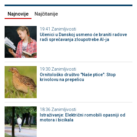
Najnovije
Najčitanije
19:41
Zanimljivosti
Učenici u Danskoj usmeno će braniti radove
radi sprečavanja zloupotrebe AI-ja
19:30
Zanimljivosti
Ornitološko društvo "Naše ptice": Stop
krivolovu na prepelicu
18:36
Zanimljivosti
Istraživanje: Električni romobili opasniji od
motora i bicikala