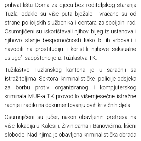
prihvatilištu Doma za djecu bez roditeljskog staranja
Tuzla, odakle su više puta bježale i vraćane su od
strane policijskih službenika i centara za socijalni rad.
Osumnjičeni su iskorištavali njihov bijeg iz ustanova i
njihovo stanje bespomoćnosti kako bi ih vrbovali i
navodili na prostituciju i koristili njihove seksualne
usluge”, saopšteno je iz Tužilaštva TK.
Tužilaštvo Tuzlanskog kantona je u saradnji sa
istražiteljima Sektora kriminalističke policije-odsjeka
za borbu protiv organiziranog i kompjuterskog
kriminala MUP-a TK provodilo višemjesečne istražne
radnje i radilo na dokumentovanju ovih krivičnih djela.
Osumnjičeni su jučer, nakon obavljenih pretresa na
više lokacija u Kalesiji, Živinicama i Banovićima, lišeni
slobode. Nad njima je obavljena kriminalistička obrada