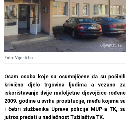
Foto: Vijesti.ba
Osam osoba koje su osumnjičene da su počinili
krivično djelo trgovina ljudima a vezano za
iskorištavanje dvije maloljetne djevojčice rođene
2009. godine u svrhu prostitucije, među kojima su
i četiri službenika Uprave policije MUP-a TK, su
jutros predati u nadležnost Tužilaštva TK.