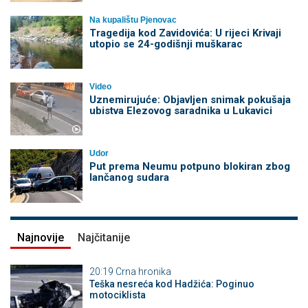
Na kupalištu Pjenovac
Tragedija kod Zavidovića: U rijeci Krivaji
utopio se 24-godišnji muškarac
Video
Uznemirujuće: Objavljen snimak pokušaja
ubistva Elezovog saradnika u Lukavici
Udor
Put prema Neumu potpuno blokiran zbog
lančanog sudara
Najnovije
Najčitanije
20:19
Crna hronika
Teška nesreća kod Hadžića: Poginuo
motociklista