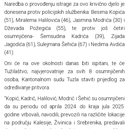
Naredba o provođenju istrage za ovo krivično djelo je
donesena protiv policijskih službenika: Besima Kopića
(51), Miralema Halilovića (46), Jasmina Modrića (30) i
Dževada Požegića (55), te protiv još četiri
osumnjičena- Šemsudina Kadrića (39), Zijada
Jagodića (61), Sulejmana Šehića (67) i Nedima Avdića
(41).
Oni će na ove okolnosti danas biti ispitani, te će
Tužilaštvo, najvjerovatnije za svih 8 osumnjičenih
osoba, Kantonalnom sudu Tuzla staviti prijedlog za
određivanje pritvora.
“Kopić, Kadrić, Halilović, Modrić i Šehić su osumnjičeni
da su periodu od aprila 2024. do kraja jula 2025.
godine vrbovali, navodili, prevozili na različite lokacije
na području Kalesije, Živinica i Srebrenika, predavali