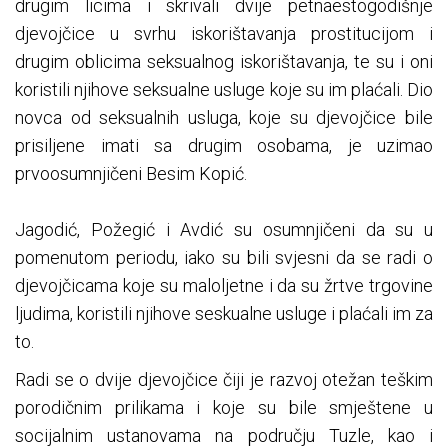
drugim licima i skrivali dvije petnaestogodišnje
djevojčice u svrhu iskorištavanja prostitucijom i
drugim oblicima seksualnog iskorištavanja, te su i oni
koristili njihove seksualne usluge koje su im plaćali. Dio
novca od seksualnih usluga, koje su djevojčice bile
prisiljene imati sa drugim osobama, je uzimao
prvoosumnjičeni Besim Kopić.
Jagodić, Požegić i Avdić su osumnjičeni da su u
pomenutom periodu, iako su bili svjesni da se radi o
djevojčicama koje su maloljetne i da su žrtve trgovine
ljudima, koristili njihove seskualne usluge i plaćali im za
to.
Radi se o dvije djevojčice čiji je razvoj otežan teškim
porodičnim prilikama i koje su bile smještene u
socijalnim ustanovama na području Tuzle, kao i