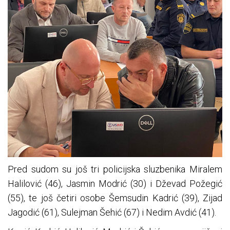
Pred sudom su još tri policijska sluzbenika Miralem
Halilović (46), Jasmin Modrić (30) i Dževad Požegić
(55), te još četiri osobe Šemsudin Kadrić (39), Zijad
Jagodić (61), Sulejman Šehić (67) i Nedim Avdić (41).