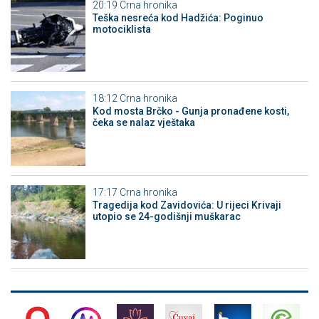
20:19
Crna hronika
Teška nesreća kod Hadžića: Poginuo
motociklista
18:12
Crna hronika
Kod mosta Brčko - Gunja pronađene kosti,
čeka se nalaz vještaka
17:17
Crna hronika
Tragedija kod Zavidovića: U rijeci Krivaji
utopio se 24-godišnji muškarac