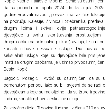
Kopić, Kadrić, Halilović, Modrić i Šehić su osumnjičeni
da su periodu od aprila 2024. do kraja jula 2025.
godine vrbovali, navodili, prevozili na različite lokacije
na području Kalesije, Živinica i Srebrenika, predavali
drugim licima i skrivali dvije petnaestogodišnje
djevojčice u svrhu iskorištavanja prostitucijom i
drugim oblicima seksualnog iskorištavanja, te su i oni
koristili njihove seksualne usluge. Dio novca od
seksualnih usluga, koje su djevojčice bile prisiljene
imati sa drugim osobama, je uzimao prvoosumnjičeni
Besim Kopić.
Jagodić, Požegić i Avdić su osumnjičeni da su u
pomenutom periodu, iako su bili svjesni da se radi o
djevojčicama koje su maloljetne i da su žrtve trgovine
ljudima, koristili njihove seskualne usluge.
Za krivično djelo -Trgovina ljudima- iz člana 210.a stav