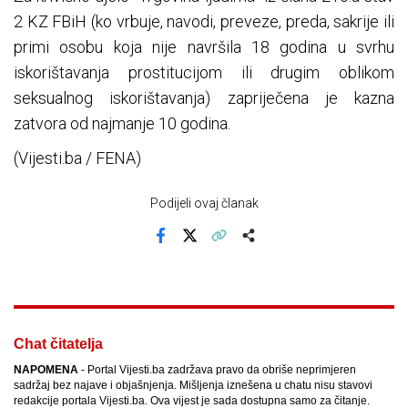
2 KZ FBiH (ko vrbuje, navodi, preveze, preda, sakrije ili
primi osobu koja nije navršila 18 godina u svrhu
iskorištavanja prostitucijom ili drugim oblikom
seksualnog iskorištavanja) zapriječena je kazna
zatvora od najmanje 10 godina.
(Vijesti.ba / FENA)
Podijeli ovaj članak
Facebook
X
Kopiraj link
Više
Chat čitatelja
NAPOMENA
- Portal Vijesti.ba zadržava pravo da obriše neprimjeren
sadržaj bez najave i objašnjenja. Mišljenja iznešena u chatu nisu stavovi
redakcije portala Vijesti.ba. Ova vijest je sada dostupna samo za čitanje.