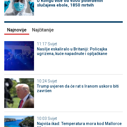
U Kongu više od 4000 potvrđenih
slučajeva ebole, 1850 mrtvih
Najnovije
Najčitanije
11:17
Svijet
Nasilje eskaliralo u Britaniji: Policajka
ugrizena, kuće napadnute i opljačkane
10:24
Svijet
Trump uvjeren da će rat s Iranom uskoro biti
završen
10:03
Svijet
Najviša ikad: Temperatura mora kod Mallorce