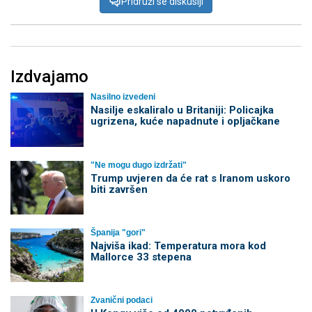
Pridruži se diskusiji
Izdvajamo
Nasilno izvedeni
Nasilje eskaliralo u Britaniji: Policajka
ugrizena, kuće napadnute i opljačkane
"Ne mogu dugo izdržati"
Trump uvjeren da će rat s Iranom uskoro
biti završen
Španija "gori"
Najviša ikad: Temperatura mora kod
Mallorce 33 stepena
Zvanični podaci