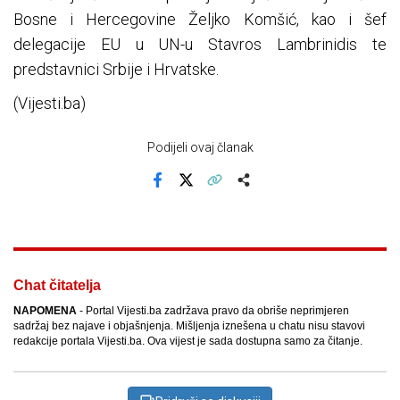
Bosne i Hercegovine Željko Komšić, kao i šef
delegacije EU u UN-u Stavros Lambrinidis te
predstavnici Srbije i Hrvatske.
(Vijesti.ba)
Podijeli ovaj članak
Facebook
X
Kopiraj link
Više
Chat čitatelja
NAPOMENA
- Portal Vijesti.ba zadržava pravo da obriše neprimjeren
sadržaj bez najave i objašnjenja. Mišljenja iznešena u chatu nisu stavovi
redakcije portala Vijesti.ba. Ova vijest je sada dostupna samo za čitanje.