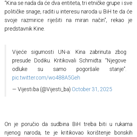
“Kina se nada da će dva entiteta, tri etničke grupe i sve
političke snage, raditi u interesu naroda u BiH te da će
svoje razmirice riješiti na miran način”, rekao je
predstavnik Kine.
Vijeće sigurnosti UN-a: Kina zabrinuta zbog
presude Dodiku. Kritikovali Schmidta: “Njegove
odluke su samo pogoršale stanje”.
pic.twitter.com/wo488A5Geh
— Vijesti.ba (@Vijesti_ba)
October 31, 2025
On je poručio da sudbina BiH treba biti u rukama
njenog naroda, te je kritikovao korištenje bonskih