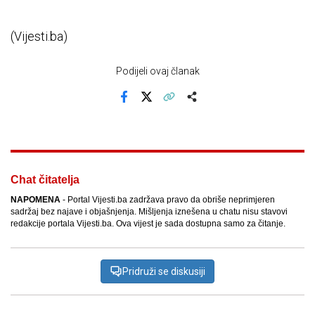
(Vijesti.ba)
Podijeli ovaj članak
Facebook
X
Kopiraj link
Više
Chat čitatelja
NAPOMENA
- Portal Vijesti.ba zadržava pravo da obriše neprimjeren
sadržaj bez najave i objašnjenja. Mišljenja iznešena u chatu nisu stavovi
redakcije portala Vijesti.ba. Ova vijest je sada dostupna samo za čitanje.
Pridruži se diskusiji