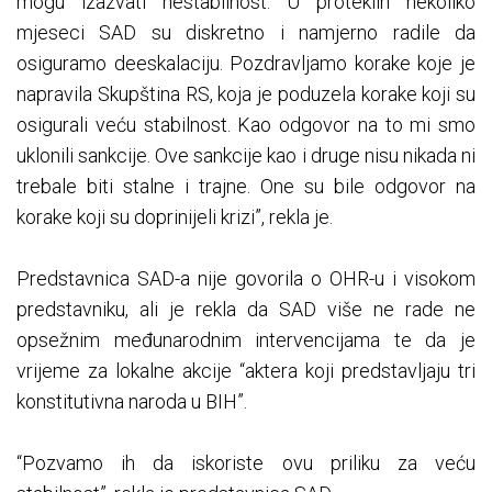
mogu izazvati nestabilnost. U proteklih nekoliko
mjeseci SAD su diskretno i namjerno radile da
osiguramo deeskalaciju. Pozdravljamo korake koje je
napravila Skupština RS, koja je poduzela korake koji su
osigurali veću stabilnost. Kao odgovor na to mi smo
uklonili sankcije. Ove sankcije kao i druge nisu nikada ni
trebale biti stalne i trajne. One su bile odgovor na
korake koji su doprinijeli krizi”, rekla je.
Predstavnica SAD-a nije govorila o OHR-u i visokom
predstavniku, ali je rekla da SAD više ne rade ne
opsežnim međunarodnim intervencijama te da je
vrijeme za lokalne akcije “aktera koji predstavljaju tri
konstitutivna naroda u BIH”.
“Pozvamo ih da iskoriste ovu priliku za veću