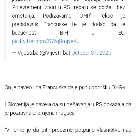
Prijevremeni izbori u RS trebaju se održati bez
ometanja. Podržavamo OHR”, rekao je
predstavnik Francuske te je dodao da je
budućnost BiH u EU.
pic.twitter.com/SWgBmjyeKJ
— Vijesti.ba (@Vijesti_ba)
October 31, 2025
On je naveo i da Francuska daje punu podršku OHR-u.
I Slovenija je navela da su dešavanja u RS pokazala da
je pozitivna promjena moguća.
“Vrijeme je da BiH preuzme potpuno vlasništvo nad