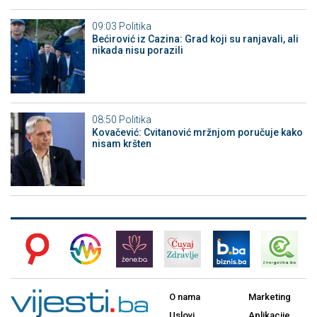
09:03
Politika
Bećirović iz Cazina: Grad koji su ranjavali, ali
nikada nisu porazili
08:50
Politika
Kovačević: Cvitanović mržnjom poručuje kako
nisam kršten
O nama
Marketing
Uslovi
Aplikacije