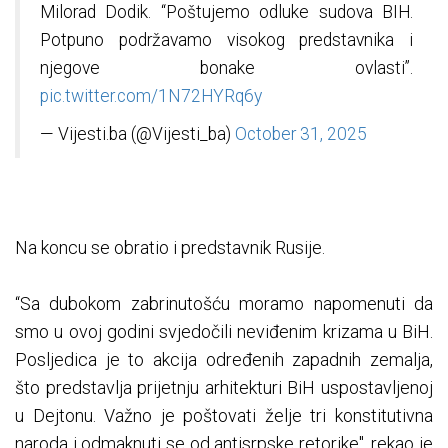
Milorad Dodik. “Poštujemo odluke sudova BIH.
Potpuno podržavamo visokog predstavnika i
njegove bonake ovlasti”.
pic.twitter.com/1N72HYRq6y
— Vijesti.ba (@Vijesti_ba)
October 31, 2025
Na koncu se obratio i predstavnik Rusije.
“Sa dubokom zabrinutošću moramo napomenuti da
smo u ovoj godini svjedočili neviđenim krizama u BiH.
Posljedica je to akcija određenih zapadnih zemalja,
što predstavlja prijetnju arhitekturi BiH uspostavljenoj
u Dejtonu. Važno je poštovati želje tri konstitutivna
naroda i odmaknuti se od antisrpske retorike", rekao je