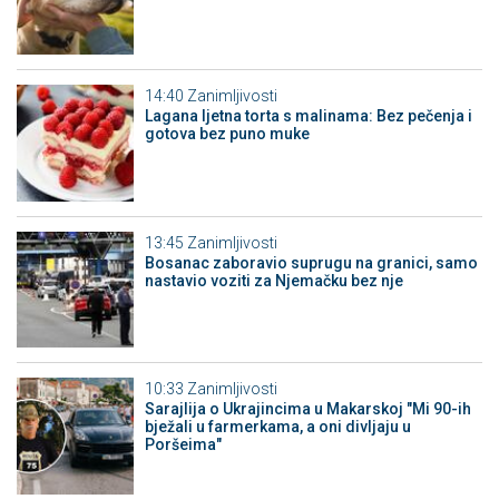
14:40
Zanimljivosti
Lagana ljetna torta s malinama: Bez pečenja i
gotova bez puno muke
13:45
Zanimljivosti
Bosanac zaboravio suprugu na granici, samo
nastavio voziti za Njemačku bez nje
10:33
Zanimljivosti
Sarajlija o Ukrajincima u Makarskoj "Mi 90-ih
bježali u farmerkama, a oni divljaju u
Poršeima"