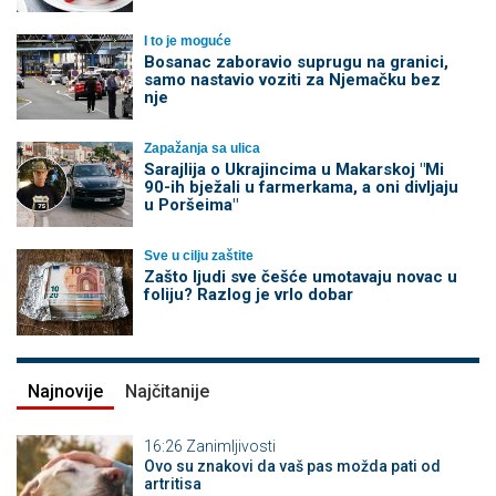
I to je moguće
Bosanac zaboravio suprugu na granici,
samo nastavio voziti za Njemačku bez
nje
Zapažanja sa ulica
Sarajlija o Ukrajincima u Makarskoj "Mi
90-ih bježali u farmerkama, a oni divljaju
u Poršeima"
Sve u cilju zaštite
Zašto ljudi sve češće umotavaju novac u
foliju? Razlog je vrlo dobar
Najnovije
Najčitanije
16:26
Zanimljivosti
Ovo su znakovi da vaš pas možda pati od
artritisa