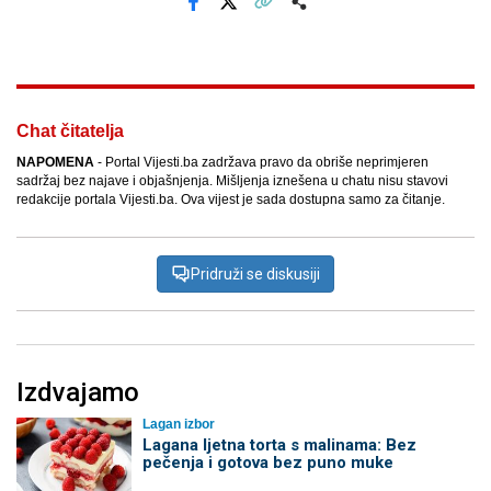
Facebook
X
Kopiraj link
Više
Chat čitatelja
NAPOMENA
- Portal Vijesti.ba zadržava pravo da obriše neprimjeren
sadržaj bez najave i objašnjenja. Mišljenja iznešena u chatu nisu stavovi
redakcije portala Vijesti.ba. Ova vijest je sada dostupna samo za čitanje.
Pridruži se diskusiji
Izdvajamo
Lagan izbor
Lagana ljetna torta s malinama: Bez
pečenja i gotova bez puno muke