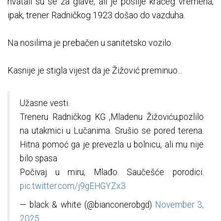
hvatali su se za glave, ali je poslije kraćeg vremena,
ipak, trener Radničkog 1923 došao do vazduha.
Na nosilima je prebačen u sanitetsko vozilo.
Kasnije je stigla vijest da je Žižović preminuo...
Užasne vesti.
Treneru Radničkog KG ,Mladenu Žižoviću,pozlilo
na utakmici u Lučanima. Srušio se pored terena.
Hitna pomoć ga je prevezla u bolnicu, ali mu nije
bilo spasa
Počivaj u miru, Mlađo. Saučešće porodici.
pic.twitter.com/j9gEHGYZx3
— black & white (@bianconerobgd)
November 3,
2025