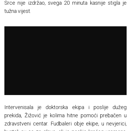
Srce nije izdržao, svega 20 minuta kasnije stigla je
tužna vijest.
Intervenisala je doktorska ekipa i poslije dužeg
prekida, Žižović je kolima hitne pomoći prebačen u
zdravstveni centar. Fudbaleri obje ekipe, u nevjerici,