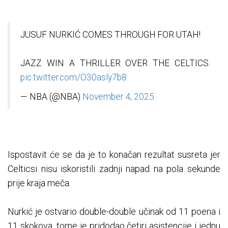
JUSUF NURKIĆ COMES THROUGH FOR UTAH!
JAZZ WIN A THRILLER OVER THE CELTICS.
pic.twitter.com/O30asly7b8
— NBA (@NBA)
November 4, 2025
Ispostavit će se da je to konačan rezultat susreta jer
Celticsi nisu iskoristili zadnji napad na pola sekunde
prije kraja meča.
Nurkić je ostvario double-double učinak od 11 poena i
11 skokova, tome je pridodao četiri asistencije i jednu