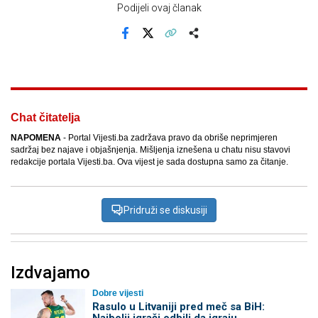
Podijeli ovaj članak
Facebook
X
Kopiraj link
Više
Chat čitatelja
NAPOMENA
- Portal Vijesti.ba zadržava pravo da obriše neprimjeren
sadržaj bez najave i objašnjenja. Mišljenja iznešena u chatu nisu stavovi
redakcije portala Vijesti.ba. Ova vijest je sada dostupna samo za čitanje.
Pridruži se diskusiji
Izdvajamo
Dobre vijesti
Rasulo u Litvaniji pred meč sa BiH:
Najbolji igrači odbili da igraju