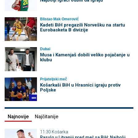
Blistao Mak Omerović
Kadeti BiH pregazili Norvešku na startu
Eurobasketa B divizije
Dubai
Musa i Kamenjaš dobili veliko pojačanje u
klubu
Prijateljski meč
Košarkaši BiH u Hrasnici igraju protiv
Poljske
Najnovije
Najčitanije
11:30
Košarka
Rasulo u Litvaniji pred meč sa BiH: Najbolji