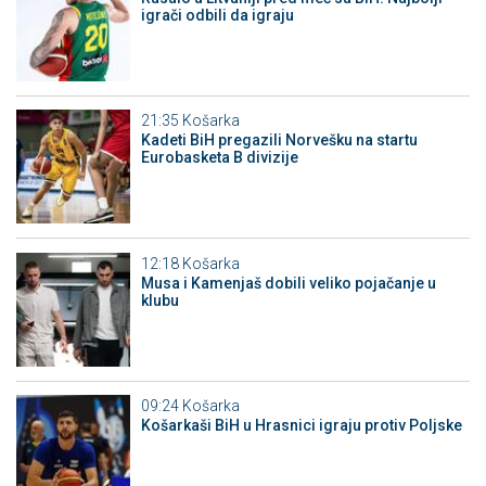
igrači odbili da igraju
21:35
Košarka
Kadeti BiH pregazili Norvešku na startu
Eurobasketa B divizije
12:18
Košarka
Musa i Kamenjaš dobili veliko pojačanje u
klubu
09:24
Košarka
Košarkaši BiH u Hrasnici igraju protiv Poljske