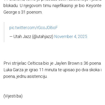
blokadu. U njegovom timu najefikasniji je bio Keyonte
George s 31 poenom.
pic.twitter.com/rGcoJ0l6oF
— Utah Jazz (@utahjazz)
November 4, 2025
Prvi strijelac Celticsa bio je Jaylen Brown s 36 poena.
Luka Garza je igrao 11 minuta te upisao po dva skoka i
poena, jednu asistenciju.
(Vijesti.ba)