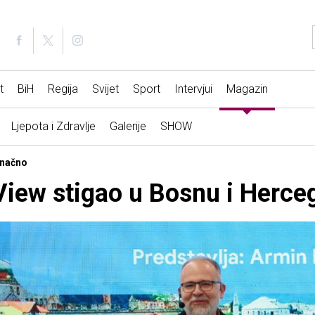
t
BiH
Regija
Svijet
Sport
Intervjui
Magazin
Ljepota i Zdravlje
Galerije
SHOW
onačno
View stigao u Bosnu i Herce