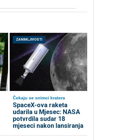
ZANIMLJIVOSTI
Čekaju se snimci kratera
SpaceX-ova raketa
udarila u Mjesec: NASA
potvrdila sudar 18
mjeseci nakon lansiranja