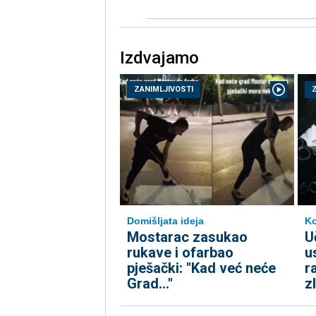
Izdvajamo
ZANIMLJIVOSTI
Domišljata ideja
K
Mostarac zasukao
U
rukave i ofarbao
u
pješački: "Kad već neće
r
Grad..."
z