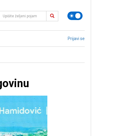
Prijavi se
govinu