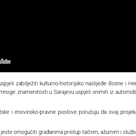
jeli zabilježiti kulturno-historijsko naslijeđe Bosne i Her
oge znamenitosti u Sarajevu uspjeli snimiti iz automobila
ske i imovinsko-pravne poslove poručuju da ovaj projeka
, jeste omogućiti građanima pristup tačnim, ažurnim i služ