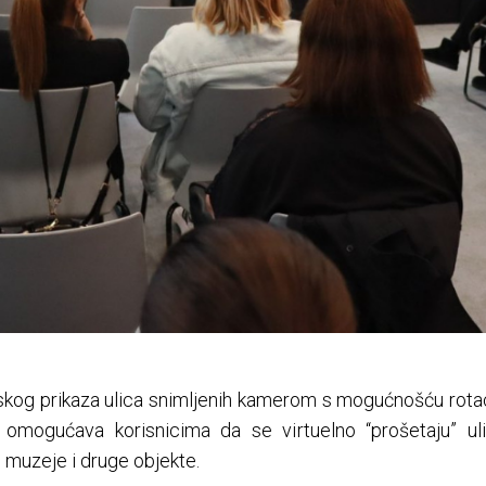
kog prikaza ulica snimljenih kamerom s mogućnošću rotac
omogućava korisnicima da se virtuelno “prošetaju” u
e, muzeje i druge objekte.