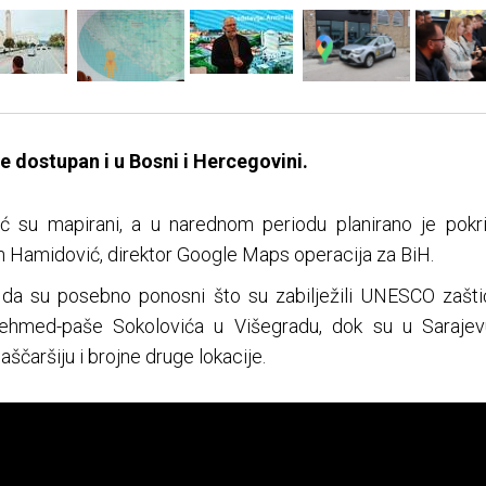
e dostupan i u Bosni i Hercegovini.
ć su mapirani, a u narednom periodu planirano je pokri
in Hamidović, direktor Google Maps operacija za BiH.
 da su posebno ponosni što su zabilježili UNESCO zašt
med-paše Sokolovića u Višegradu, dok su u Sarajevu u
aščaršiju i brojne druge lokacije.