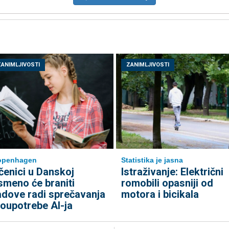
ZANIMLJIVOSTI
ZANIMLJIVOSTI
openhagen
Statistika je jasna
čenici u Danskoj
Istraživanje: Električni
smeno će braniti
romobili opasniji od
adove radi sprečavanja
motora i bicikala
loupotrebe AI-ja