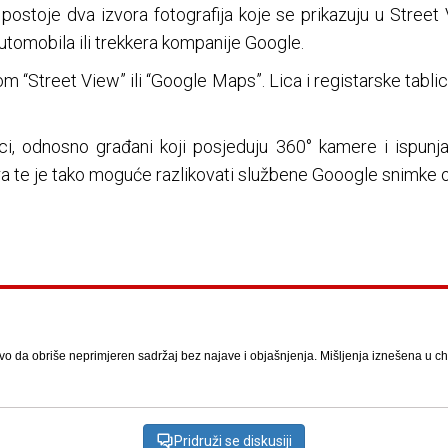
stoje dva izvora fotografija koje se prikazuju u Street 
tomobila ili trekkera kompanije Google.
om “Street View” ili “Google Maps”. Lica i registarske tabli
ici, odnosno građani koji posjeduju 360° kamere i ispunja
ra te je tako moguće razlikovati službene Gooogle snimke od 
vo da obriše neprimjeren sadržaj bez najave i objašnjenja. Mišljenja iznešena u chat
Pridruži se diskusiji