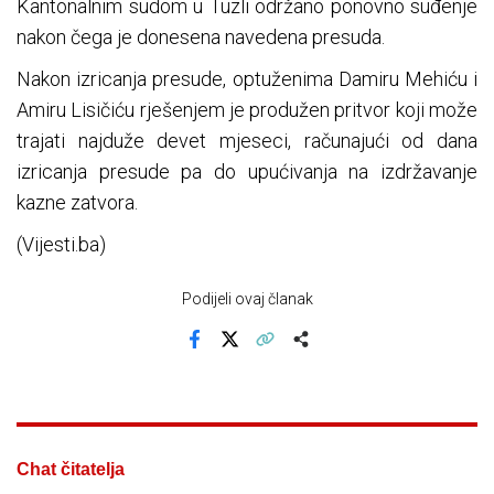
Kantonalnim sudom u Tuzli održano ponovno suđenje
nakon čega je donesena navedena presuda.
Nakon izricanja presude, optuženima Damiru Mehiću i
Amiru Lisičiću rješenjem je produžen pritvor koji može
trajati najduže devet mjeseci, računajući od dana
izricanja presude pa do upućivanja na izdržavanje
kazne zatvora.
(Vijesti.ba)
Podijeli ovaj članak
Facebook
X
Kopiraj link
Više
Chat čitatelja