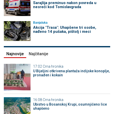
Sarajlija preminuo nakon povreda u
nesreći kod Tomislavgrada
Banjaluka
Akcija "Trasa": Uhapšene tri osobe,
nađeno 14 pušaka, pištolj i meci
Najnovije
Najčitanije
17:02
Crna hronika
​U Bijeljini otkrivena plantaža indijske konoplje,
pronađen i kokain
16:08
Crna hronika
Ubistvo u Bosanskoj Krupi, osumnjičeno lice
uhapšeno