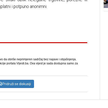
splatni i potpuno anonimni.
avo da obriše neprimjeren sadržaj bez najave i objašnjenja.
kcije portala Vijesti.ba. Ova vijest je sada dostupna samo za
Pridruži se diskusiji