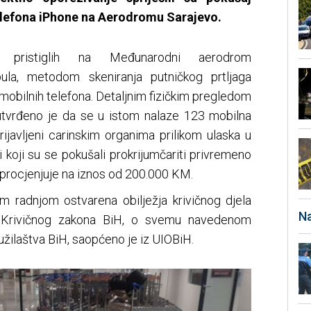
lefona iPhone na Aerodromu Sarajevo.
ka pristiglih na Međunarodni aerodrom
bula, metodom skeniranja putničkog prtljaga
 mobilnih telefona. Detaljnim fizičkim pregledom
utvrđeno je da se u istom nalaze 123 mobilna
prijavljeni carinskim organima prilikom ulaska u
 koji su se pokušali prokrijumčariti privremeno
e procjenjuje na iznos od 200.000 KM.
radnjom ostvarena obilježja krivičnog djela
Na
4. Krivičnog zakona BiH, o svemu navedenom
užilaštva BiH, saopćeno je iz UIOBiH.