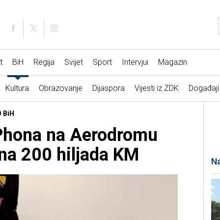
t
BiH
Regija
Svijet
Sport
Intervjui
Magazin
Kultura
Obrazovanje
Dijaspora
Vijesti iz ZDK
Događaji
O BiH
Phona na Aerodromu
dna 200 hiljada KM
Na