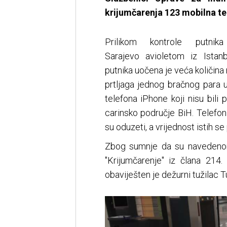
krijumčarenja
123 mobilna te
Prilikom kontrole putni
Sarajevo avioletom iz Istan
putnika uočena je veća količina
prtljaga jednog bračnog para 
telefona iPhone koji nisu bili 
carinsko područje BiH. Telefoni
su oduzeti, a vrijednost istih s
Zbog sumnje da su navedenom 
"Krijumčarenje" iz člana 21
obaviješten je dežurni tužilac T