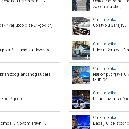
đene kosti, čeka se nalaz
Opkoljena zgrada n
zajedničku akciju
Crna hronika
ci Krivaji utopio se 24-godišnji
Ubistvo u Sarajevu, 
Crna hronika
k pokušaja ubistva Elezovog
Udes u Sarajevu: Nas
Crna hronika
kiran zbog lančanog sudara
Nakon pucnjave: U V
MUP RS
Crna hronika
 kod Prijedora
U pucnjavi u Istočn
Crna hronika
 bomba, u Novom Travniku
Babalj: Ulice Istoč