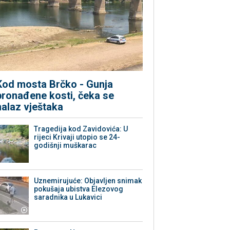
Kod mosta Brčko - Gunja
pronađene kosti, čeka se
nalaz vještaka
Tragedija kod Zavidovića: U
rijeci Krivaji utopio se 24-
godišnji muškarac
Uznemirujuće: Objavljen snimak
pokušaja ubistva Elezovog
saradnika u Lukavici