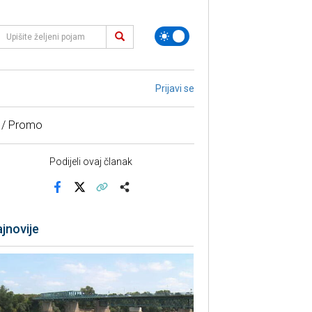
Prijavi se
 / Promo
Podijeli ovaj članak
Facebook
X
Kopiraj link
Više
jnovije