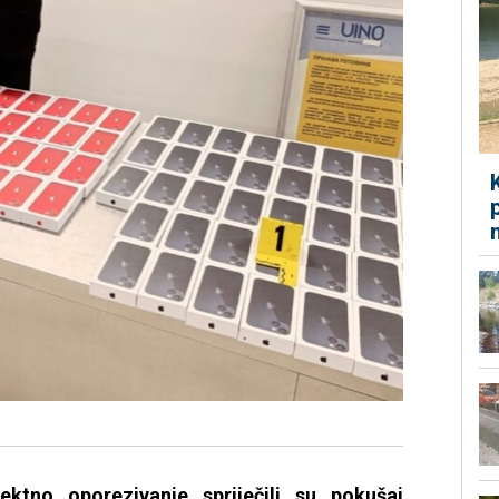
ektno oporezivanje spriječili su pokušaj