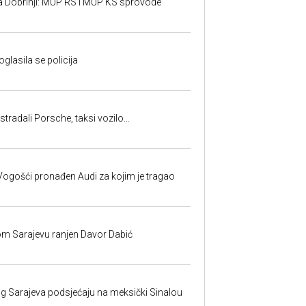
a Dobrinji: MUP RS i MUP KS sprovode
oglasila se policija
tradali Porsche, taksi vozilo...
ogošći pronađen Audi za kojim je tragao
om Sarajevu ranjen Davor Dabić
nog Sarajeva podsjećaju na meksički Sinalou