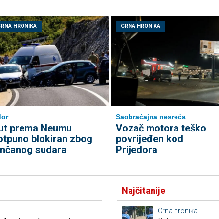
CRNA HRONIKA
CRNA HRONIKA
dor
Saobraćajna nesreća
ut prema Neumu
Vozač motora teško
otpuno blokiran zbog
povrijeđen kod
ančanog sudara
Prijedora
Najčitanije
Crna hronika