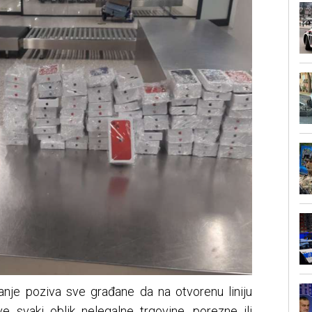
anje poziva sve građane da na otvorenu liniju
 svaki oblik nelegalne trgovine, porezne ili