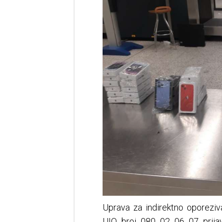
Uprava za indirektno oporeziv
UIO broj 080 02 06 07 prijave