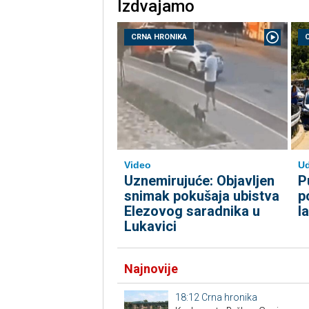
Izdvajamo
CRNA HRONIKA
Video
U
Uznemirujuće: Objavljen
P
snimak pokušaja ubistva
p
Elezovog saradnika u
l
Lukavici
Najnovije
18:12
Crna hronika