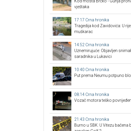
Kod mosta Brčko - Gunja prona
vještaka
17:17
Crna hronika
Tragedija kod Zavidovića: U rije
muškarac
14:52
Crna hronika
Uznemirujuće: Objavljen snima
saradnika u Lukavici
10:40
Crna hronika
Put prema Neumu potpuno blo
08:14
Crna hronika
Vozač motora teško povrijeđen
21:43
Crna hronika
Burno u SBK: U Vitezu bačena