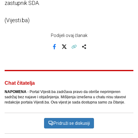
zastupnik SDA.
(Vijesti.ba)
Podijeli ovaj članak
Facebook
X
Kopiraj link
Više
Chat čitatelja
NAPOMENA
- Portal Vijesti.ba zadržava pravo da obriše neprimjeren
sadržaj bez najave i objašnjenja. Mišljenja iznešena u chatu nisu stavovi
redakcije portala Vijesti.ba. Ova vijest je sada dostupna samo za čitanje.
Pridruži se diskusiji