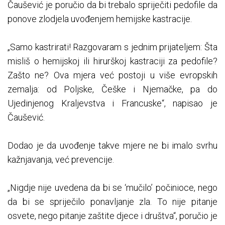
Čaušević je poručio da bi trebalo spriječiti pedofile da
ponove zlodjela uvođenjem hemijske kastracije.
„Samo kastrirati! Razgovaram s jednim prijateljem: Šta
misliš o hemijskoj ili hirurškoj kastraciji za pedofile?
Zašto ne? Ova mjera već postoji u više evropskih
zemalja: od Poljske, Češke i Njemačke, pa do
Ujedinjenog Kraljevstva i Francuske“, napisao je
Čaušević.
Dodao je da uvođenje takve mjere ne bi imalo svrhu
kažnjavanja, već prevencije.
„Nigdje nije uvedena da bi se ‘mučilo’ počinioce, nego
da bi se spriječilo ponavljanje zla. To nije pitanje
osvete, nego pitanje zaštite djece i društva“, poručio je