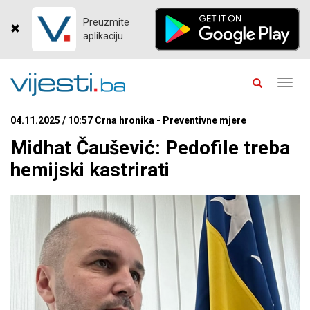
Preuzmite
aplikaciju
Toggl
navig
04.11.2025 / 10:57 Crna hronika - Preventivne mjere
Midhat Čaušević: Pedofile treba
hemijski kastrirati