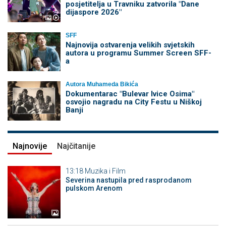
posjetitelja u Travniku zatvorila "Dane
dijaspore 2026"
SFF
Najnovija ostvarenja velikih svjetskih
autora u programu Summer Screen SFF-
a
Autora Muhameda Bikića
Dokumentarac "Bulevar Ivice Osima"
osvojio nagradu na City Festu u Niškoj
Banji
Najnovije
Najčitanije
13:18
Muzika i Film
Severina nastupila pred rasprodanom
pulskom Arenom