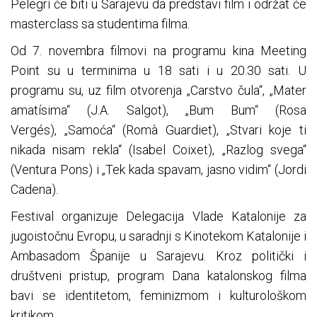
Pelegrí će biti u Sarajevu da predstavi film i održat će
masterclass sa studentima filma.
Od 7. novembra filmovi na programu kina Meeting
Point su u terminima u 18 sati i u 20.30 sati. U
programu su, uz film otvorenja „Carstvo čula“, „Mater
amatísima“ (J.A. Salgot), „Bum Bum“ (Rosa
Vergés), „Samoća“ (Romà Guardiet), „Stvari koje ti
nikada nisam rekla“ (Isabel Coixet), „Razlog svega“
(Ventura Pons) i „Tek kada spavam, jasno vidim“ (Jordi
Cadena).
Festival organizuje Delegacija Vlade Katalonije za
jugoistočnu Evropu, u saradnji s Kinotekom Katalonije i
Ambasadom Španije u Sarajevu. Kroz politički i
društveni pristup, program Dana katalonskog filma
bavi se identitetom, feminizmom i kulturološkom
kritikom.