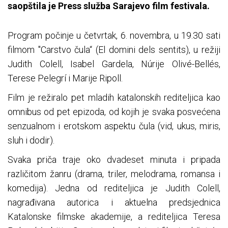
saopštila je Press služba Sarajevo film festivala.
Program počinje u četvrtak, 6. novembra, u 19.30 sati
filmom "Carstvo čula“ (El domini dels sentits), u režiji
Judith Colell, Isabel Gardela, Núrije Olivé-Bellés,
Terese Pelegrí i Marije Ripoll.
Film je režiralo pet mladih katalonskih rediteljica kao
omnibus od pet epizoda, od kojih je svaka posvećena
senzualnom i erotskom aspektu čula (vid, ukus, miris,
sluh i dodir).
Svaka priča traje oko dvadeset minuta i pripada
različitom žanru (drama, triler, melodrama, romansa i
komedija). Jedna od rediteljica je Judith Colell,
nagrađivana autorica i aktuelna predsjednica
Katalonske filmske akademije, a rediteljica Teresa