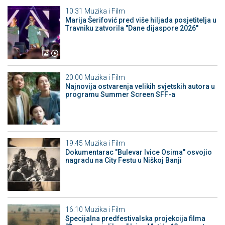
10:31
Muzika i Film
Marija Šerifović pred više hiljada posjetitelja u
Travniku zatvorila "Dane dijaspore 2026"
20:00
Muzika i Film
Najnovija ostvarenja velikih svjetskih autora u
programu Summer Screen SFF-a
19:45
Muzika i Film
Dokumentarac "Bulevar Ivice Osima" osvojio
nagradu na City Festu u Niškoj Banji
16:10
Muzika i Film
Specijalna predfestivalska projekcija filma