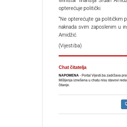
Ministar finansija Srđan Ami
opterećuje politički.
"Ne opterećujte ga političkim p
naknada svim zaposlenim u ins
Amidžić.
(Vijesti.ba)
Chat čitatelja
NAPOMENA
- Portal Vijesti.ba zadržava pr
Mišljenja iznešena u chatu nisu stavovi reda
čitanje.