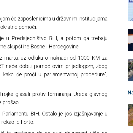
.
 kojom će zaposlenicima u državnim institucijama
nokratne pomoći.
je u Predsjedništvo BiH, a potom ga trebaju
rne skupštine Bosne i Hercegovine.
 iz marta, uz odluku o naknadi od 1000 KM za
HRT neće dobiti pomoć ovim prijedlogom, zbog
 kako će proći u parlamentarnoj procedure”,
Na
Trojke glasali protiv formiranja Ureda glavnog
e prošao.
 Parlamentu BIH. Ostalo je još izjašnjavanje u
rekao je Forto.