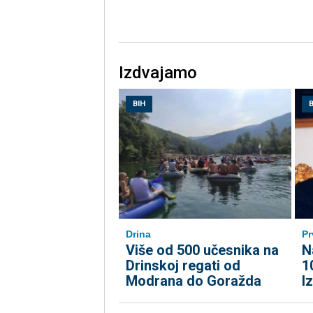
Izdvajamo
BIH
B
Drina
Pr
Više od 500 učesnika na
N
Drinskoj regati od
1
Modrana do Goražda
I