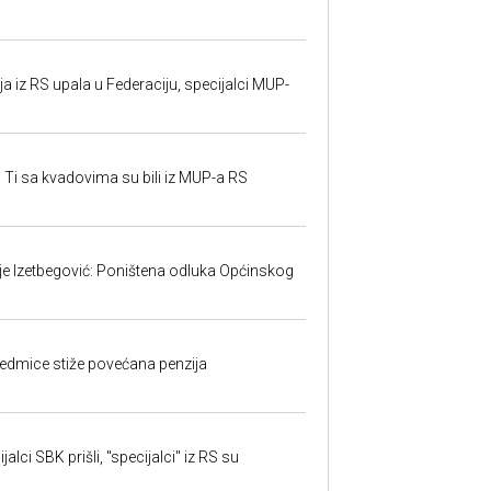
 iz RS upala u Federaciju, specijalci MUP-
 Ti sa kvadovima su bili iz MUP-a RS
ije Izetbegović: Poništena odluka Općinskog
edmice stiže povećana penzija
alci SBK prišli, "specijalci" iz RS su