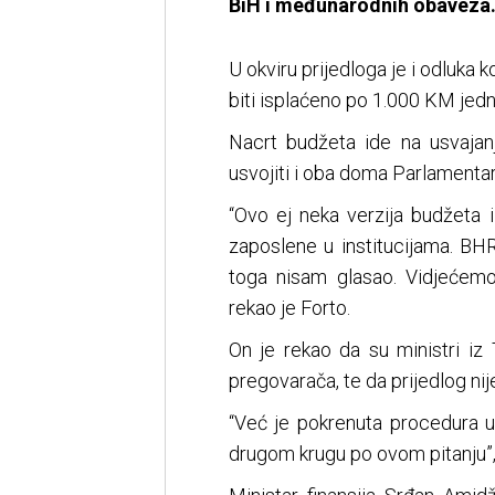
BiH i međunarodnih obaveza
U okviru prijedloga je i odluka
biti isplaćeno po 1.000 KM jed
Nacrt budžeta ide na usvajan
usvojiti i oba doma Parlamenta
“Ovo ej neka verzija budžeta
zaposlene u institucijama. B
toga nisam glasao. Vidjećemo
rekao je Forto.
On je rekao da su ministri iz 
pregovarača, te da prijedlog nij
“Već je pokrenuta procedura u
drugom krugu po ovom pitanju”, 