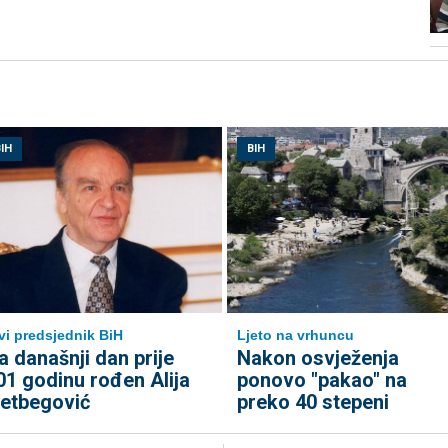
IH
BIH
Ljeto na vrhuncu
vi predsjednik BiH
Nakon osvježenja
a današnji dan prije
ponovo "pakao" na
01 godinu rođen Alija
preko 40 stepeni
zetbegović