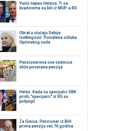
Vučić napao Heleza: Ti sa
kvadovima su bili iz MUP-a RS
Obrat u slučaju Sebije
Izetbegović: Poništena odluka
Općinskog suda
Penzionerima ove sedmice
stiže povećana penzija
Helez: Kada su specijalci SBK
prišli, "specijalci" iz RS su
pobjegli
Za Ginisa: Penzioner iz BiH
prima penziju već 76 godina