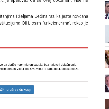
džić je apelovao da se ovaj dokument više ne
itanjima i željama. Jedina razlika jeste novčana
titucijama BIH, osim funkcionerima", rekao je
avo da obriše neprimjeren sadržaj bez najave i objašnjenja.
kcije portala Vijesti.ba. Ova vijest je sada dostupna samo za
Pridruži se diskusiji