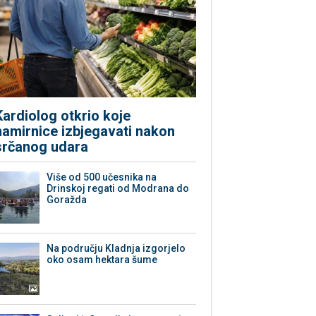
Kardiolog otkrio koje
namirnice izbjegavati nakon
srčanog udara
Više od 500 učesnika na
Drinskoj regati od Modrana do
Goražda
Na području Kladnja izgorjelo
oko osam hektara šume