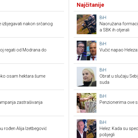
Najčitanije
BiH
e izbjegavati nakon srčanog
Naoružana formacija
a SBK ih otjerali
BiH
koj regati od Modrana do
Vučić napao Heleza:
BiH
 oko osam hektara šume
Obrat u slučaju Seb
suda
BiH
 kampanja zastrašivanja
Penzionerima ove s
BiH
u rođen Alija Izetbegović
Helez: Kada su specij
pobjegli