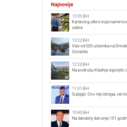
Najnovije
13:35
BiH
Kardiolog otkrio koje namirnic
udara
13:22
BiH
Više od 500 učesnika na Drins
Goražda
12:23
BiH
Na području Kladnja izgorjelo
11:01
BiH
Suljagić: Ovo nije istraga, već
10:40
BiH
Na današnji dan prije 101 godin