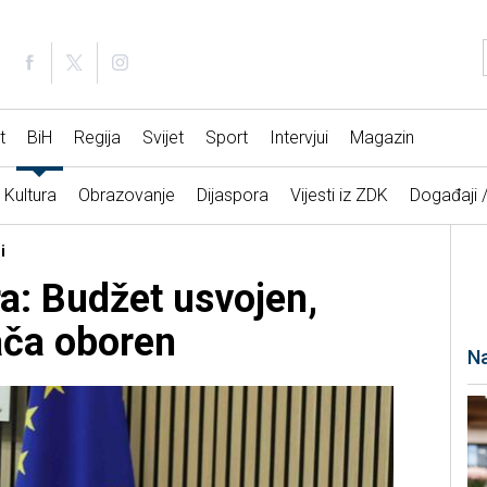
t
BiH
Regija
Svijet
Sport
Intervjui
Magazin
Kultura
Obrazovanje
Dijaspora
Vijesti iz ZDK
Događaji 
i
ra: Budžet usvojen,
ača oboren
Na