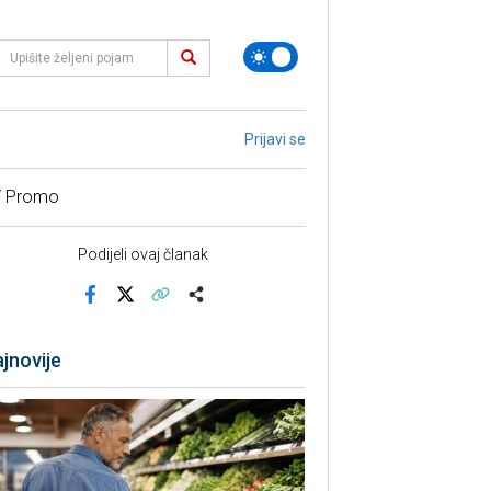
Prijavi se
/ Promo
Podijeli ovaj članak
Facebook
X
Kopiraj link
Više
jnovije