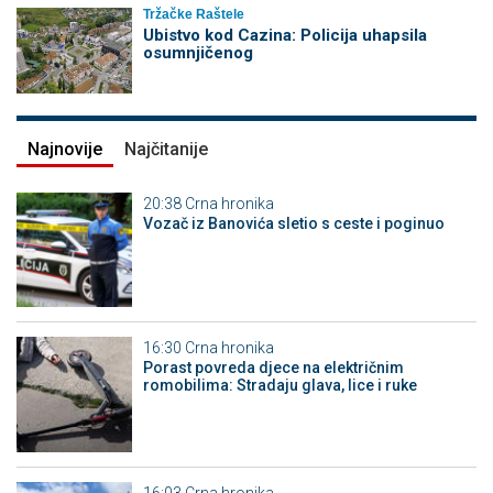
Tržačke Raštele
Ubistvo kod Cazina: Policija uhapsila
osumnjičenog
Najnovije
Najčitanije
20:38
Crna hronika
Vozač iz Banovića sletio s ceste i poginuo
16:30
Crna hronika
Porast povreda djece na električnim
romobilima: Stradaju glava, lice i ruke
16:03
Crna hronika