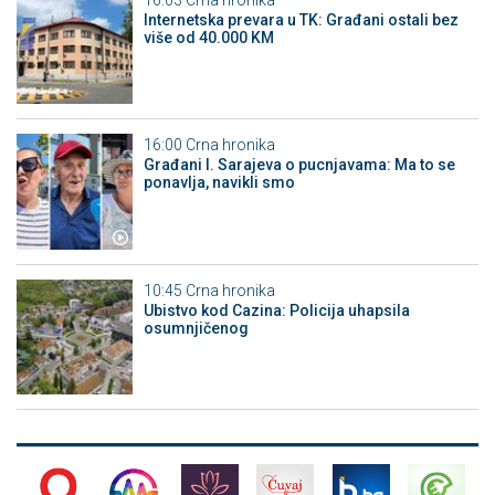
Internetska prevara u TK: Građani ostali bez
više od 40.000 KM
16:00
Crna hronika
Građani I. Sarajeva o pucnjavama: Ma to se
ponavlja, navikli smo
10:45
Crna hronika
Ubistvo kod Cazina: Policija uhapsila
osumnjičenog