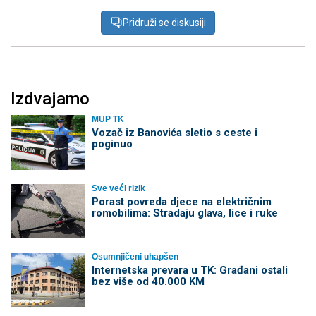
Pridruži se diskusiji
Izdvajamo
MUP TK
Vozač iz Banovića sletio s ceste i
poginuo
Sve veći rizik
Porast povreda djece na električnim
romobilima: Stradaju glava, lice i ruke
Osumnjičeni uhapšen
Internetska prevara u TK: Građani ostali
bez više od 40.000 KM