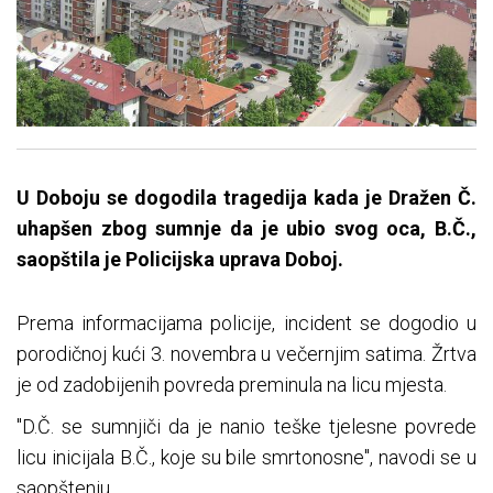
U Doboju se dogodila tragedija kada je Dražen Č.
uhapšen zbog sumnje da je ubio svog oca, B.Č.,
saopštila je Policijska uprava Doboj.
Prema informacijama policije, incident se dogodio u
porodičnoj kući 3. novembra u večernjim satima. Žrtva
je od zadobijenih povreda preminula na licu mjesta.
"D.Č. se sumnjiči da je nanio teške tjelesne povrede
licu inicijala B.Č., koje su bile smrtonosne", navodi se u
saopštenju.