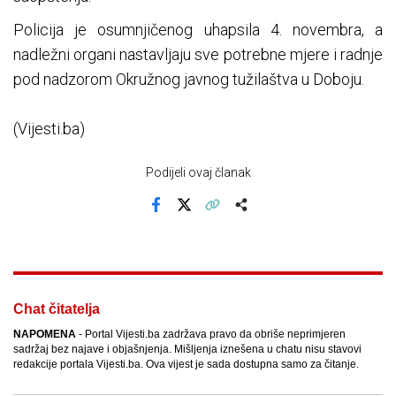
Policija je osumnjičenog uhapsila 4. novembra, a
nadležni organi nastavljaju sve potrebne mjere i radnje
pod nadzorom Okružnog javnog tužilaštva u Doboju.
(Vijesti.ba)
Podijeli ovaj članak
Facebook
X
Kopiraj link
Više
Chat čitatelja
NAPOMENA
- Portal Vijesti.ba zadržava pravo da obriše neprimjeren
sadržaj bez najave i objašnjenja. Mišljenja iznešena u chatu nisu stavovi
redakcije portala Vijesti.ba. Ova vijest je sada dostupna samo za čitanje.